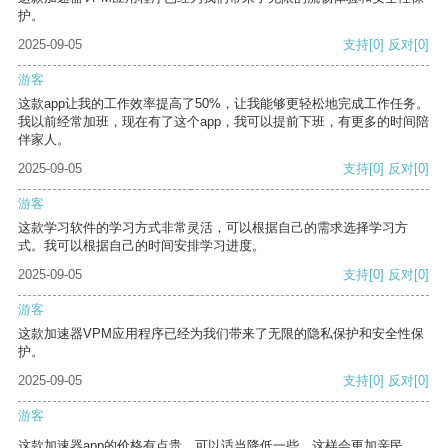
护。
2025-09-05
支持
[0]
反对
[0]
游客
这款app让我的工作效率提高了50%，让我能够更轻松地完成工作任务。
我以前经常加班，现在有了这个app，我可以提前下班，有更多的时间陪
伴家人。
2025-09-05
支持
[0]
反对
[0]
游客
这款学习软件的学习方式非常灵活，可以根据自己的需求选择学习方
式。我可以根据自己的时间安排学习进度。
2025-09-05
支持
[0]
反对
[0]
游客
这款加速器VPM应用程序已经为我们带来了无限的隐私保护和安全性保
护。
2025-09-05
支持
[0]
反对
[0]
游客
这款加速器app的价格有点贵，可以适当降低一些，这样会更加亲民。