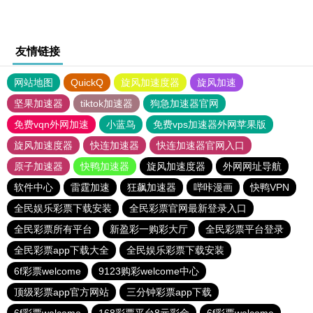
友情链接
网站地图
QuickQ
旋风加速度器
旋风加速
坚果加速器
tiktok加速器
狗急加速器官网
免费vqn外网加速
小蓝鸟
免费vps加速器外网苹果版
旋风加速度器
快连加速器
快连加速器官网入口
原子加速器
快鸭加速器
旋风加速度器
外网网址导航
软件中心
雷霆加速
狂飙加速器
哔咔漫画
快鸭VPN
全民娱乐彩票下载安装
全民彩票官网最新登录入口
全民彩票所有平台
新盈彩一购彩大厅
全民彩票平台登录
全民彩票app下载大全
全民娱乐彩票下载安装
6f彩票welcome
9123购彩welcome中心
顶级彩票app官方网站
三分钟彩票app下载