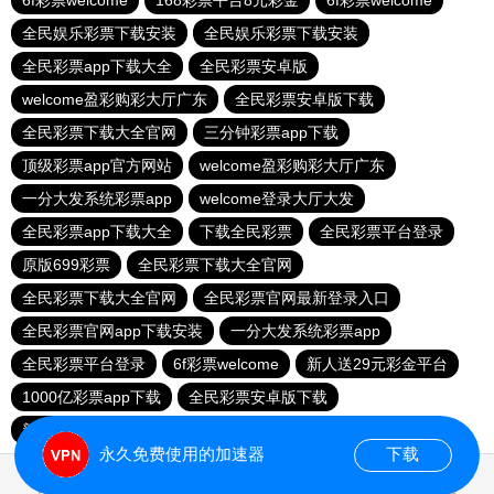
6f彩票welcome
168彩票平台8元彩金
6f彩票welcome
全民娱乐彩票下载安装
全民娱乐彩票下载安装
全民彩票app下载大全
全民彩票安卓版
welcome盈彩购彩大厅广东
全民彩票安卓版下载
全民彩票下载大全官网
三分钟彩票app下载
顶级彩票app官方网站
welcome盈彩购彩大厅广东
一分大发系统彩票app
welcome登录大厅大发
全民彩票app下载大全
下载全民彩票
全民彩票平台登录
原版699彩票
全民彩票下载大全官网
全民彩票下载大全官网
全民彩票官网最新登录入口
全民彩票官网app下载安装
一分大发系统彩票app
全民彩票平台登录
6f彩票welcome
新人送29元彩金平台
1000亿彩票app下载
全民彩票安卓版下载
新人送29元彩金平台
全民彩票平台换了吗
永久免费使用的加速器
下载
0.025691s