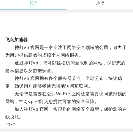
简介
排行
飞鸟加速器
神灯vp 官网是一家专注于网络安全领域的公司，致力于
为用户提供高效的虚拟个人网络服务。
通过神灯vp，您可以轻松访问受限制的网站，保护您的
隐私信息以及数据安全。
神灯vp 官网拥有多个服务器节点，全球分布，快速稳
定，确保用户能够畅通无阻地访问互联网。
无论您是需要在公共Wi-Fi下上网还是需要访问被封锁的
网站，神灯vp 都能为您提供可靠的安全保障。
加入神灯vp 官网，实现您的网络安全愿望，保护您的在
线隐私。
#37#