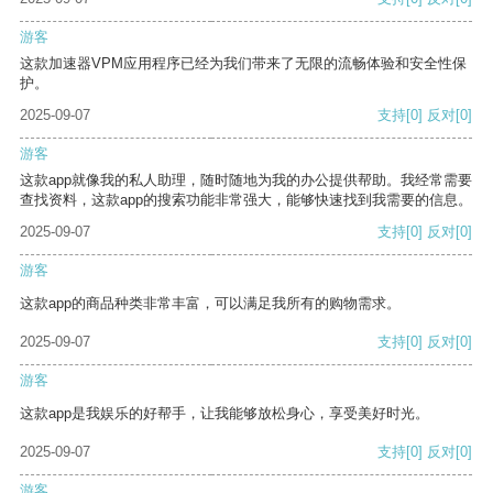
游客
这款加速器VPM应用程序已经为我们带来了无限的流畅体验和安全性保
护。
2025-09-07
支持
[0]
反对
[0]
游客
这款app就像我的私人助理，随时随地为我的办公提供帮助。我经常需要
查找资料，这款app的搜索功能非常强大，能够快速找到我需要的信息。
2025-09-07
支持
[0]
反对
[0]
游客
这款app的商品种类非常丰富，可以满足我所有的购物需求。
2025-09-07
支持
[0]
反对
[0]
游客
这款app是我娱乐的好帮手，让我能够放松身心，享受美好时光。
2025-09-07
支持
[0]
反对
[0]
游客