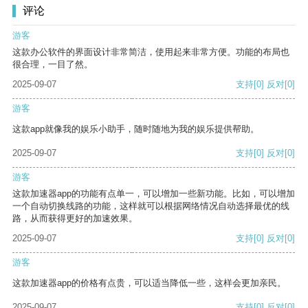
评论
游客
这款办公软件的界面设计非常简洁，使用起来非常方便。功能的布局也
很合理，一目了然。
2025-09-07
支持
[0]
反对
[0]
游客
这款app就像我的娱乐小助手，随时随地为我的娱乐提供帮助。
2025-09-07
支持
[0]
反对
[0]
游客
这款加速器app的功能有点单一，可以增加一些新功能。比如，可以增加
一个自动切换线路的功能，这样就可以根据网络情况自动选择最优的线
路，从而获得更好的加速效果。
2025-09-07
支持
[0]
反对
[0]
游客
这款加速器app的价格有点贵，可以适当降低一些，这样会更加亲民。
2025-09-07
支持
[0]
反对
[0]