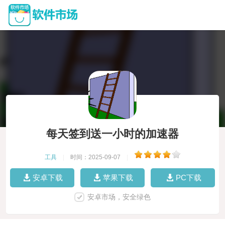
每天签到送一小时的加速器
工具
|
时间：2025-09-07
|
安卓下载
苹果下载
PC下载
安卓市场，安全绿色