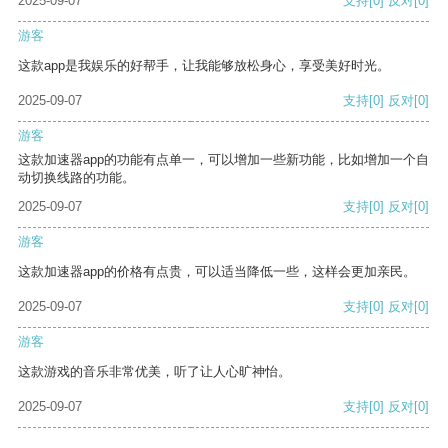
2025-09-07
支持
[0]
反对
[0]
游客
这款app是我娱乐的好帮手，让我能够放松身心，享受美好时光。
2025-09-07
支持
[0]
反对
[0]
游客
这款加速器app的功能有点单一，可以增加一些新功能，比如增加一个自
动切换线路的功能。
2025-09-07
支持
[0]
反对
[0]
游客
这款加速器app的价格有点贵，可以适当降低一些，这样会更加亲民。
2025-09-07
支持
[0]
反对
[0]
游客
这款游戏的音乐非常优美，听了让人心旷神怡。
2025-09-07
支持
[0]
反对
[0]