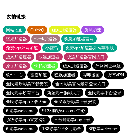
友情链接
网站地图
QuickQ
旋风加速度器
旋风加速
坚果加速器
tiktok加速器
狗急加速器官网
免费vqn外网加速
小蓝鸟
免费vps加速器外网苹果版
旋风加速度器
快连加速器
快连加速器官网入口
原子加速器
快鸭加速器
旋风加速度器
外网网址导航
软件中心
雷霆加速
狂飙加速器
哔咔漫画
快鸭VPN
全民娱乐彩票下载安装
全民彩票官网最新登录入口
全民彩票所有平台
新盈彩一购彩大厅
全民彩票平台登录
全民彩票app下载大全
全民娱乐彩票下载安装
6f彩票welcome
9123购彩welcome中心
顶级彩票app官方网站
三分钟彩票app下载
6f彩票welcome
168彩票平台8元彩金
6f彩票welcome