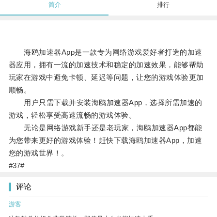
简介
排行
海鸥加速器App是一款专为网络游戏爱好者打造的加速
器应用，拥有一流的加速技术和稳定的加速效果，能够帮助
玩家在游戏中避免卡顿、延迟等问题，让您的游戏体验更加
顺畅。
用户只需下载并安装海鸥加速器App，选择所需加速的
游戏，轻松享受高速流畅的游戏体验。
无论是网络游戏新手还是老玩家，海鸥加速器App都能
为您带来更好的游戏体验！赶快下载海鸥加速器App，加速
您的游戏世界！。
#37#
评论
游客