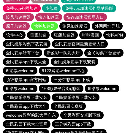
免费vqn外网加速
小蓝鸟
免费vps加速器外网苹果版
旋风加速度器
快连加速器
快连加速器官网入口
原子加速器
快鸭加速器
旋风加速度器
外网网址导航
软件中心
雷霆加速
狂飙加速器
哔咔漫画
快鸭VPN
全民娱乐彩票下载安装
全民彩票官网最新登录入口
全民彩票所有平台
新盈彩一购彩大厅
全民彩票平台登录
全民彩票app下载大全
全民娱乐彩票下载安装
6f彩票welcome
9123购彩welcome中心
顶级彩票app官方网站
三分钟彩票app下载
6f彩票welcome
168彩票平台8元彩金
6f彩票welcome
全民娱乐彩票下载安装
全民娱乐彩票下载安装
全民彩票app下载大全
全民彩票安卓版
welcome盈彩购彩大厅广东
全民彩票安卓版下载
全民彩票下载大全官网
三分钟彩票app下载