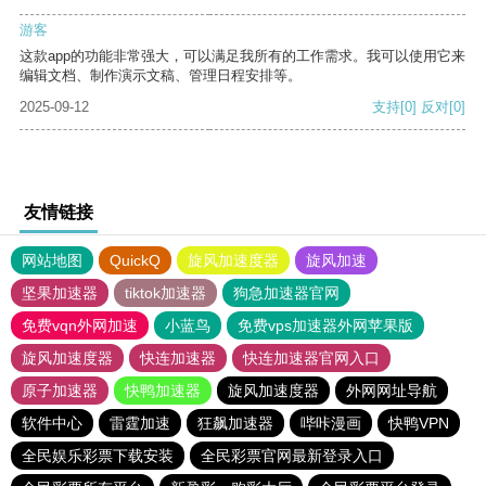
游客
这款app的功能非常强大，可以满足我所有的工作需求。我可以使用它来
编辑文档、制作演示文稿、管理日程安排等。
2025-09-12
支持
[0]
反对
[0]
友情链接
网站地图
QuickQ
旋风加速度器
旋风加速
坚果加速器
tiktok加速器
狗急加速器官网
免费vqn外网加速
小蓝鸟
免费vps加速器外网苹果版
旋风加速度器
快连加速器
快连加速器官网入口
原子加速器
快鸭加速器
旋风加速度器
外网网址导航
软件中心
雷霆加速
狂飙加速器
哔咔漫画
快鸭VPN
全民娱乐彩票下载安装
全民彩票官网最新登录入口