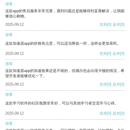
游客
这款app的售后服务非常完善，遇到问题总是能够得到妥善解决，让我能
够放心购物。
2025-09-12
支持
[0]
反对
[0]
游客
这款加速器app的价格有点贵，可以适当降低一些，这样会更加亲民。
2025-09-12
支持
[0]
反对
[0]
游客
这款加速器app的加速效果还是不错的，但偶尔也会出现卡顿的情况，希
望开发者能够优化一下。
2025-09-12
支持
[0]
反对
[0]
游客
这款学习软件的社区氛围非常好，可以与其他学习者交流学习心得。
2025-09-12
支持
[0]
反对
[0]
游客