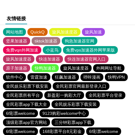
友情链接
网站地图
QuickQ
旋风加速度器
旋风加速
坚果加速器
tiktok加速器
狗急加速器官网
免费vqn外网加速
小蓝鸟
免费vps加速器外网苹果版
旋风加速度器
快连加速器
快连加速器官网入口
原子加速器
快鸭加速器
旋风加速度器
外网网址导航
软件中心
雷霆加速
狂飙加速器
哔咔漫画
快鸭VPN
全民娱乐彩票下载安装
全民彩票官网最新登录入口
全民彩票所有平台
新盈彩一购彩大厅
全民彩票平台登录
全民彩票app下载大全
全民娱乐彩票下载安装
6f彩票welcome
9123购彩welcome中心
顶级彩票app官方网站
三分钟彩票app下载
6f彩票welcome
168彩票平台8元彩金
6f彩票welcome