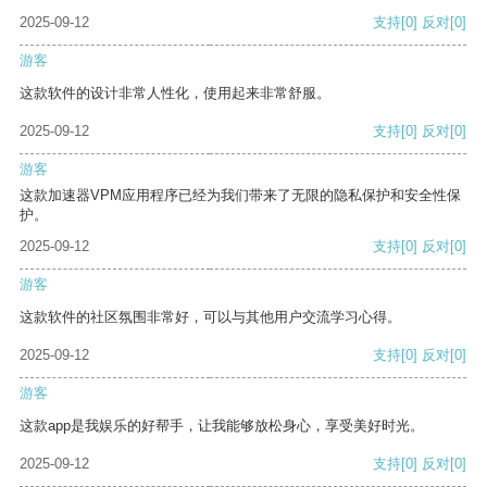
2025-09-12
支持
[0]
反对
[0]
游客
这款软件的设计非常人性化，使用起来非常舒服。
2025-09-12
支持
[0]
反对
[0]
游客
这款加速器VPM应用程序已经为我们带来了无限的隐私保护和安全性保
护。
2025-09-12
支持
[0]
反对
[0]
游客
这款软件的社区氛围非常好，可以与其他用户交流学习心得。
2025-09-12
支持
[0]
反对
[0]
游客
这款app是我娱乐的好帮手，让我能够放松身心，享受美好时光。
2025-09-12
支持
[0]
反对
[0]