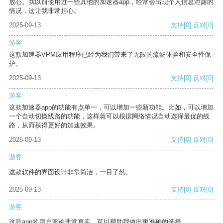
放心。我以前使用过一些其他的加速器app，经常会出现个人信息泄露的
情况，这让我非常担心。
2025-09-13
支持
[0]
反对
[0]
游客
这款加速器VPM应用程序已经为我们带来了无限的流畅体验和安全性保
护。
2025-09-13
支持
[0]
反对
[0]
游客
这款加速器app的功能有点单一，可以增加一些新功能。比如，可以增加
一个自动切换线路的功能，这样就可以根据网络情况自动选择最优的线
路，从而获得更好的加速效果。
2025-09-13
支持
[0]
反对
[0]
游客
这款软件的界面设计非常简洁，一目了然。
2025-09-13
支持
[0]
反对
[0]
游客
这款app的用户评论非常真实，可以帮助我做出更准确的选择。