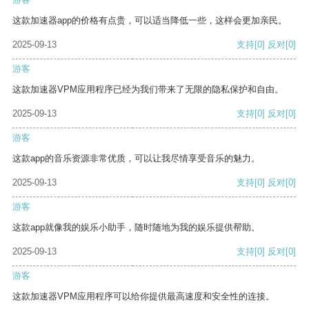
这款加速器app的价格有点贵，可以适当降低一些，这样会更加亲民。
2025-09-13
支持
[0]
反对
[0]
游客
这款加速器VPM应用程序已经为我们带来了无限的隐私保护和自由。
2025-09-13
支持
[0]
反对
[0]
游客
这款app的音乐资源非常优质，可以让我尽情享受音乐的魅力。
2025-09-13
支持
[0]
反对
[0]
游客
这款app就像我的娱乐小助手，随时随地为我的娱乐提供帮助。
2025-09-13
支持
[0]
反对
[0]
游客
这款加速器VPM应用程序可以给你提供最高速度和安全性的连接。