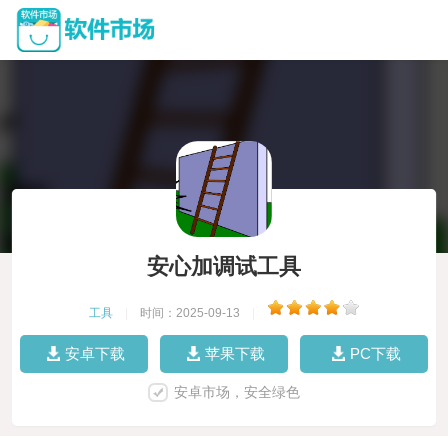
安心加调试工具
工具
|
时间：2025-09-13
|
安卓下载
苹果下载
PC下载
安卓市场，安全绿色