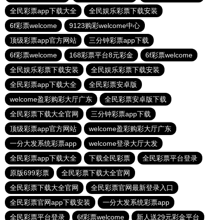
全民彩票app下载大全
全民娱乐彩票下载安装
6f彩票welcome
9123购彩welcome中心
顶级彩票app官方网站
三分钟彩票app下载
6f彩票welcome
168彩票平台8元彩金
6f彩票welcome
全民娱乐彩票下载安装
全民娱乐彩票下载安装
全民彩票app下载大全
全民彩票安卓版
welcome盈彩购彩大厅广东
全民彩票安卓版下载
全民彩票下载大全官网
三分钟彩票app下载
顶级彩票app官方网站
welcome盈彩购彩大厅广东
一分大发系统彩票app
welcome登录大厅大发
全民彩票app下载大全
下载全民彩票
全民彩票平台登录
原版699彩票
全民彩票下载大全官网
全民彩票下载大全官网
全民彩票官网最新登录入口
全民彩票官网app下载安装
一分大发系统彩票app
全民彩票平台登录
6f彩票welcome
新人送29元彩金平台