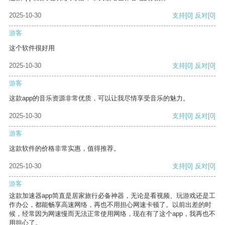
2025-10-30
支持
[0]
反对
[0]
游客
这个软件很好用
2025-10-30
支持
[0]
反对
[0]
游客
这款app的音乐资源非常优质，可以让我尽情享受音乐的魅力。
2025-10-30
支持
[0]
反对
[0]
游客
这款软件的价格非常实惠，值得推荐。
2025-10-30
支持
[0]
反对
[0]
游客
这款加速器app简直是居家旅行必备神器，无论是看视频、玩游戏还是工
作办公，都能畅享高速网络，再也不用担心网速卡顿了。以前出差的时
候，经常因为网速慢而无法正常使用网络，现在有了这个app，我再也不
用担心了。