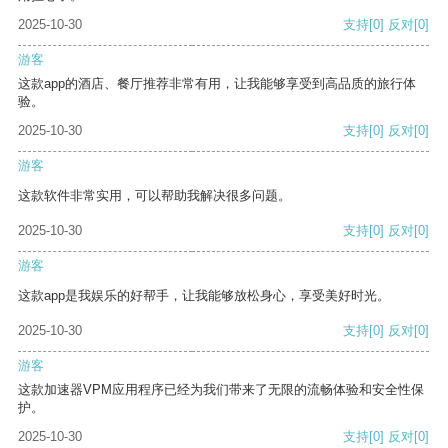
2025-10-30
支持
[0]
反对
[0]
游客
这款app的酒店、餐厅推荐非常有用，让我能够享受到高品质的旅行体
验。
2025-10-30
支持
[0]
反对
[0]
游客
这款软件非常实用，可以帮助我解决很多问题。
2025-10-30
支持
[0]
反对
[0]
游客
这款app是我娱乐的好帮手，让我能够放松身心，享受美好时光。
2025-10-30
支持
[0]
反对
[0]
游客
这款加速器VPM应用程序已经为我们带来了无限的流畅体验和安全性保
护。
2025-10-30
支持
[0]
反对
[0]