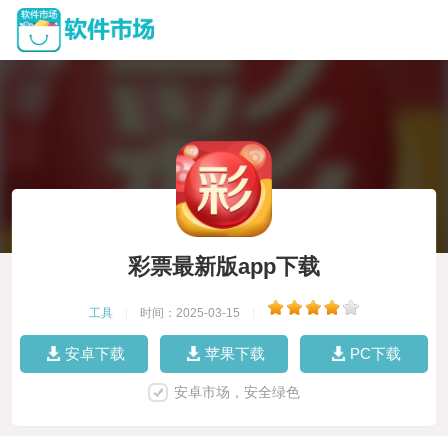
彩票最新版app下载
工具
|
时间：2025-03-15
|
安卓下载
苹果下载
PC下载
安卓市场，安全绿色