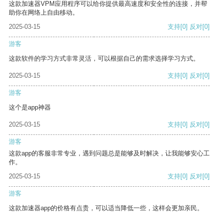
这款加速器VPM应用程序可以给你提供最高速度和安全性的连接，并帮
助你在网络上自由移动。
2025-03-15
支持
[0]
反对
[0]
游客
这款软件的学习方式非常灵活，可以根据自己的需求选择学习方式。
2025-03-15
支持
[0]
反对
[0]
游客
这个是app神器
2025-03-15
支持
[0]
反对
[0]
游客
这款app的客服非常专业，遇到问题总是能够及时解决，让我能够安心工
作。
2025-03-15
支持
[0]
反对
[0]
游客
这款加速器app的价格有点贵，可以适当降低一些，这样会更加亲民。