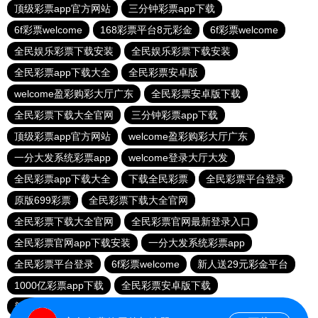
顶级彩票app官方网站
三分钟彩票app下载
6f彩票welcome
168彩票平台8元彩金
6f彩票welcome
全民娱乐彩票下载安装
全民娱乐彩票下载安装
全民彩票app下载大全
全民彩票安卓版
welcome盈彩购彩大厅广东
全民彩票安卓版下载
全民彩票下载大全官网
三分钟彩票app下载
顶级彩票app官方网站
welcome盈彩购彩大厅广东
一分大发系统彩票app
welcome登录大厅大发
全民彩票app下载大全
下载全民彩票
全民彩票平台登录
原版699彩票
全民彩票下载大全官网
全民彩票下载大全官网
全民彩票官网最新登录入口
全民彩票官网app下载安装
一分大发系统彩票app
全民彩票平台登录
6f彩票welcome
新人送29元彩金平台
1000亿彩票app下载
全民彩票安卓版下载
新人送29元彩金平台
全民彩票平台换了吗