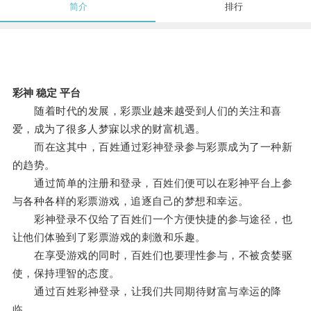
简介
排行
彩神 稳定 平台
随着时代的发展，彩票业越来越受到人们的关注和喜
爱，成为了很多人梦寐以求的财富机遇。
而在这其中，百姓通过彩神登录参与彩票成为了一种新
的趋势。
通过简单的注册和登录，百姓们便可以在彩神平台上参
与各种各样的彩票游戏，追逐自己的梦想和幸运。
彩神登录不仅给了百姓们一个方便快捷的参与途径，也
让他们体验到了彩票游戏的刺激和乐趣。
在享受游戏的同时，百姓们也要理性参与，不被贪婪驱
使，保持理智的态度。
通过百姓彩神登录，让我们共同期待财富与幸运的降
临。