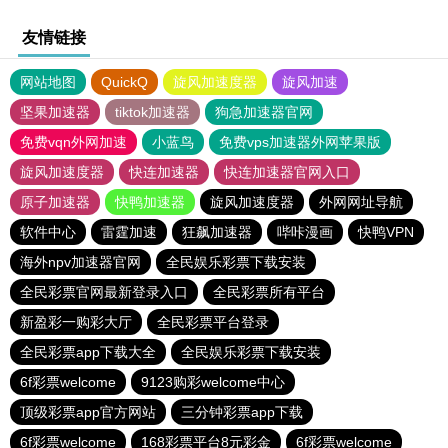
友情链接
网站地图
QuickQ
旋风加速度器
旋风加速
坚果加速器
tiktok加速器
狗急加速器官网
免费vqn外网加速
小蓝鸟
免费vps加速器外网苹果版
旋风加速度器
快连加速器
快连加速器官网入口
原子加速器
快鸭加速器
旋风加速度器
外网网址导航
软件中心
雷霆加速
狂飙加速器
哔咔漫画
快鸭VPN
海外npv加速器官网
全民娱乐彩票下载安装
全民彩票官网最新登录入口
全民彩票所有平台
新盈彩一购彩大厅
全民彩票平台登录
全民彩票app下载大全
全民娱乐彩票下载安装
6f彩票welcome
9123购彩welcome中心
顶级彩票app官方网站
三分钟彩票app下载
6f彩票welcome
168彩票平台8元彩金
6f彩票welcome