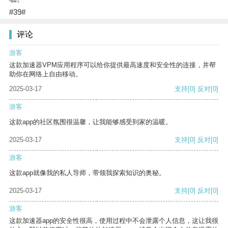
#39#
评论
游客
这款加速器VPM应用程序可以给你提供最高速度和安全性的连接，并帮
助你在网络上自由移动。
2025-03-17
支持
[0]
反对
[0]
游客
这款app的社区氛围很温馨，让我能够感受到家的温暖。
2025-03-17
支持
[0]
反对
[0]
游客
这款app就像我的私人导师，带领我探索知识的奥秘。
2025-03-17
支持
[0]
反对
[0]
游客
这款加速器app的安全性很高，使用过程中不会泄露个人信息，这让我很