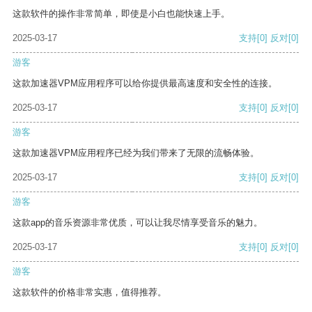
这款软件的操作非常简单，即使是小白也能快速上手。
2025-03-17
支持
[0]
反对
[0]
游客
这款加速器VPM应用程序可以给你提供最高速度和安全性的连接。
2025-03-17
支持
[0]
反对
[0]
游客
这款加速器VPM应用程序已经为我们带来了无限的流畅体验。
2025-03-17
支持
[0]
反对
[0]
游客
这款app的音乐资源非常优质，可以让我尽情享受音乐的魅力。
2025-03-17
支持
[0]
反对
[0]
游客
这款软件的价格非常实惠，值得推荐。