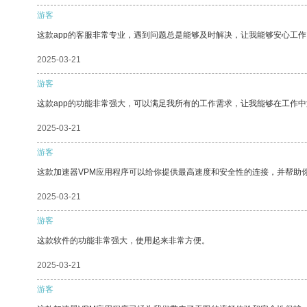
游客
这款app的客服非常专业，遇到问题总是能够及时解决，让我能够安心工作
2025-03-21
游客
这款app的功能非常强大，可以满足我所有的工作需求，让我能够在工作
2025-03-21
游客
这款加速器VPM应用程序可以给你提供最高速度和安全性的连接，并帮助
2025-03-21
游客
这款软件的功能非常强大，使用起来非常方便。
2025-03-21
游客