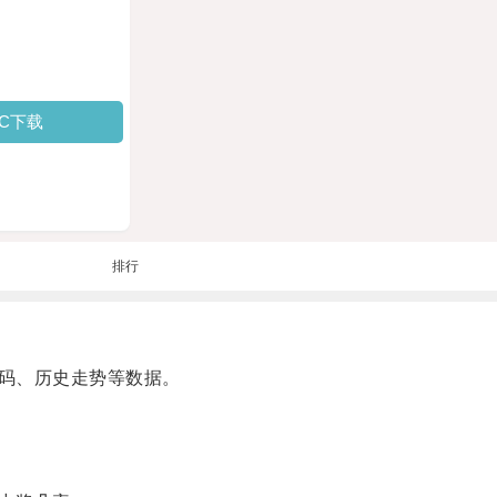
PC下载
排行
码、历史走势等数据。