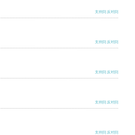
支持
[0]
反对
[0]
支持
[0]
反对
[0]
支持
[0]
反对
[0]
支持
[0]
反对
[0]
支持
[0]
反对
[0]