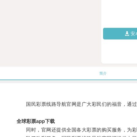
安
简介
国民彩票线路导航官网是广大彩民们的福音，通过这
全球彩票app下载
同时，官网还提供全国各大彩票的购买服务，为彩