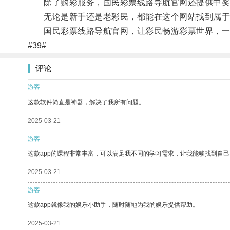
除了购彩服务，国民彩票线路导航官网还提供中奖攻
无论是新手还是老彩民，都能在这个网站找到属于
国民彩票线路导航官网，让彩民畅游彩票世界，一
#39#
评论
游客
这款软件简直是神器，解决了我所有问题。
2025-03-21
游客
这款app的课程非常丰富，可以满足我不同的学习需求，让我能够找到自
2025-03-21
游客
这款app就像我的娱乐小助手，随时随地为我的娱乐提供帮助。
2025-03-21