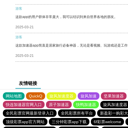
游客
这款app的用户群体非常庞大，我可以结识到来自世界各地的朋友。
2025-03-21
游客
这款加速器app简直是居家旅行必备神器，无论是看视频、玩游戏还是工
2025-03-21
友情链接
网站地图
QuickQ
旋风加速度器
旋风加速
坚果加速器
快连加速器官网入口
原子加速器
快鸭加速器
旋风加速度器
全民彩票官网最新登录入口
全民彩票所有平台
新盈彩一购彩大
顶级彩票app官方网站
三分钟彩票app下载
6f彩票welcome