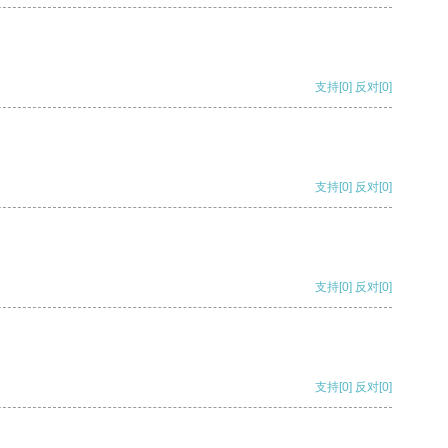
支持
[0]
反对
[0]
支持
[0]
反对
[0]
支持
[0]
反对
[0]
支持
[0]
反对
[0]