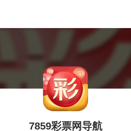
7859彩票网导航