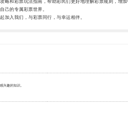
略和彩票玩法指南，帮助彩民们更好地理解彩票规则，增加
自己的专属彩票世界。
起加入我们，与彩票同行，与幸运相伴。
己感兴趣的知识。