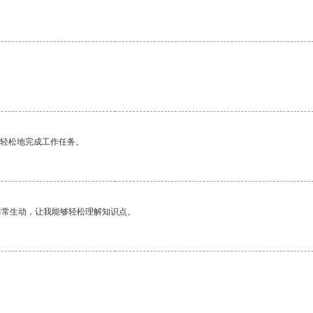
。
更轻松地完成工作任务。
非常生动，让我能够轻松理解知识点。