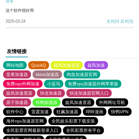
游客
这个软件很好用
2025-03-24
支持
[0]
反对
[0]
友情链接
网站地图
QuickQ
旋风加速度器
旋风加速
坚果加速器
tiktok加速器
狗急加速器官网
免费vqn外网加速
小蓝鸟
免费vps加速器外网苹果版
旋风加速度器
快连加速器
快连加速器官网入口
原子加速器
快鸭加速器
旋风加速度器
外网网址导航
软件中心
雷霆加速
狂飙加速器
哔咔漫画
快鸭VPN
海外npv加速器官网
全民娱乐彩票下载安装
全民彩票官网最新登录入口
全民彩票所有平台