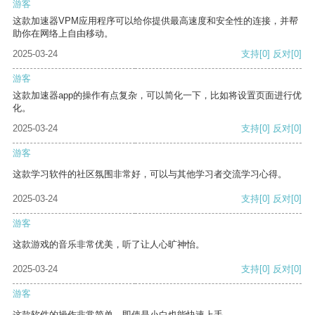
游客
这款加速器VPM应用程序可以给你提供最高速度和安全性的连接，并帮
助你在网络上自由移动。
2025-03-24
支持
[0]
反对
[0]
游客
这款加速器app的操作有点复杂，可以简化一下，比如将设置页面进行优
化。
2025-03-24
支持
[0]
反对
[0]
游客
这款学习软件的社区氛围非常好，可以与其他学习者交流学习心得。
2025-03-24
支持
[0]
反对
[0]
游客
这款游戏的音乐非常优美，听了让人心旷神怡。
2025-03-24
支持
[0]
反对
[0]
游客
这款软件的操作非常简单，即使是小白也能快速上手。