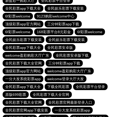
新盈彩一购彩大厅
全民彩票平台登录
全民彩票app下载大全
全民娱乐彩票下载安装
6f彩票welcome
9123购彩welcome中心
顶级彩票app官方网站
三分钟彩票app下载
6f彩票welcome
168彩票平台8元彩金
6f彩票welcome
全民娱乐彩票下载安装
全民娱乐彩票下载安装
全民彩票app下载大全
全民彩票安卓版
welcome盈彩购彩大厅广东
全民彩票安卓版下载
全民彩票下载大全官网
三分钟彩票app下载
顶级彩票app官方网站
welcome盈彩购彩大厅广东
一分大发系统彩票app
welcome登录大厅大发
全民彩票app下载大全
下载全民彩票
全民彩票平台登录
原版699彩票
全民彩票下载大全官网
全民彩票下载大全官网
全民彩票官网最新登录入口
全民彩票官网app下载安装
一分大发系统彩票app