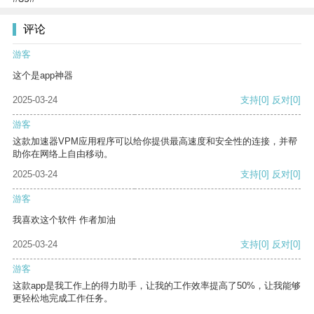
评论
游客
这个是app神器
2025-03-24
支持
[0]
反对
[0]
游客
这款加速器VPM应用程序可以给你提供最高速度和安全性的连接，并帮
助你在网络上自由移动。
2025-03-24
支持
[0]
反对
[0]
游客
我喜欢这个软件 作者加油
2025-03-24
支持
[0]
反对
[0]
游客
这款app是我工作上的得力助手，让我的工作效率提高了50%，让我能够
更轻松地完成工作任务。