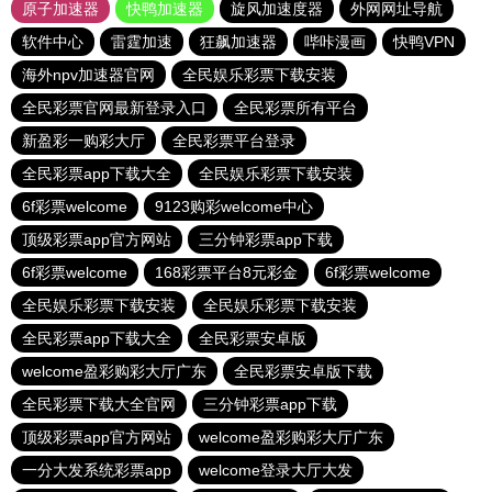
原子加速器
快鸭加速器
旋风加速度器
外网网址导航
软件中心
雷霆加速
狂飙加速器
哔咔漫画
快鸭VPN
海外npv加速器官网
全民娱乐彩票下载安装
全民彩票官网最新登录入口
全民彩票所有平台
新盈彩一购彩大厅
全民彩票平台登录
全民彩票app下载大全
全民娱乐彩票下载安装
6f彩票welcome
9123购彩welcome中心
顶级彩票app官方网站
三分钟彩票app下载
6f彩票welcome
168彩票平台8元彩金
6f彩票welcome
全民娱乐彩票下载安装
全民娱乐彩票下载安装
全民彩票app下载大全
全民彩票安卓版
welcome盈彩购彩大厅广东
全民彩票安卓版下载
全民彩票下载大全官网
三分钟彩票app下载
顶级彩票app官方网站
welcome盈彩购彩大厅广东
一分大发系统彩票app
welcome登录大厅大发