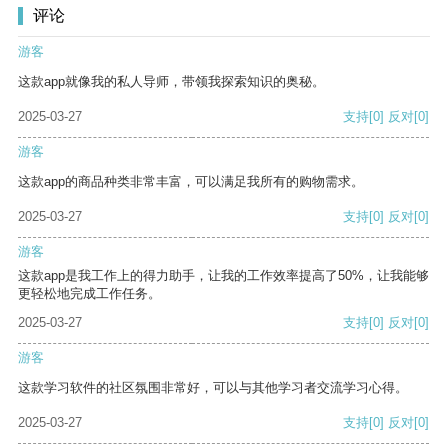
评论
游客
这款app就像我的私人导师，带领我探索知识的奥秘。
2025-03-27
支持
[0]
反对
[0]
游客
这款app的商品种类非常丰富，可以满足我所有的购物需求。
2025-03-27
支持
[0]
反对
[0]
游客
这款app是我工作上的得力助手，让我的工作效率提高了50%，让我能够
更轻松地完成工作任务。
2025-03-27
支持
[0]
反对
[0]
游客
这款学习软件的社区氛围非常好，可以与其他学习者交流学习心得。
2025-03-27
支持
[0]
反对
[0]