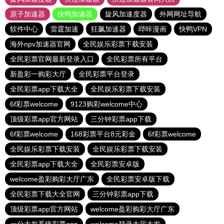
原子加速器
快鸭加速器
旋风加速度器
外网网址导航
软件中心
雷霆加速
狂飙加速器
哔咔漫画
快鸭VPN
海外npv加速器官网
全民娱乐彩票下载安装
全民彩票官网最新登录入口
全民彩票所有平台
新盈彩一购彩大厅
全民彩票平台登录
全民彩票app下载大全
全民娱乐彩票下载安装
6f彩票welcome
9123购彩welcome中心
顶级彩票app官方网站
三分钟彩票app下载
6f彩票welcome
168彩票平台8元彩金
6f彩票welcome
全民娱乐彩票下载安装
全民娱乐彩票下载安装
全民彩票app下载大全
全民彩票安卓版
welcome盈彩购彩大厅广东
全民彩票安卓版下载
全民彩票下载大全官网
三分钟彩票app下载
顶级彩票app官方网站
welcome盈彩购彩大厅广东