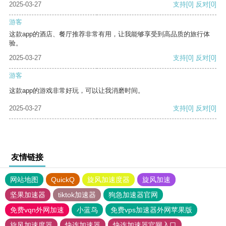
2025-03-27
支持
[0]
反对
[0]
游客
这款app的酒店、餐厅推荐非常有用，让我能够享受到高品质的旅行体
验。
2025-03-27
支持
[0]
反对
[0]
游客
这款app的游戏非常好玩，可以让我消磨时间。
2025-03-27
支持
[0]
反对
[0]
友情链接
网站地图
QuickQ
旋风加速度器
旋风加速
坚果加速器
tiktok加速器
狗急加速器官网
免费vqn外网加速
小蓝鸟
免费vps加速器外网苹果版
旋风加速度器
快连加速器
快连加速器官网入口