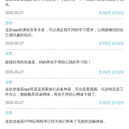
化。
2025-03-27
支持
[0]
反对
[0]
游客
这款app的课程非常丰富，可以满足我不同的学习需求，让我能够找到自
己感兴趣的知识。
2025-03-27
支持
[0]
反对
[0]
游客
超级好用的加速器，妈妈再也不用担心我的学习啦！
2025-03-27
支持
[0]
反对
[0]
游客
这款加速器app简直是居家旅行必备神器，无论是看视频、玩游戏还是工
作办公，都能畅享高速网络，再也不用担心网速卡顿了。
2025-03-27
支持
[0]
反对
[0]
游客
这款加速器VPM应用程序已经为我们带来了无限的流畅体验。