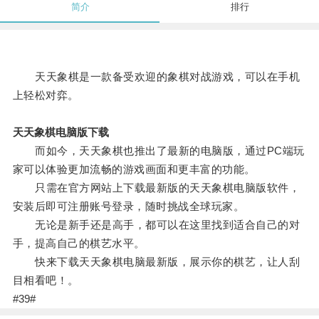
简介
排行
天天象棋是一款备受欢迎的象棋对战游戏，可以在手机
上轻松对弈。
天天象棋电脑版下载
而如今，天天象棋也推出了最新的电脑版，通过PC端玩
家可以体验更加流畅的游戏画面和更丰富的功能。
只需在官方网站上下载最新版的天天象棋电脑版软件，
安装后即可注册账号登录，随时挑战全球玩家。
无论是新手还是高手，都可以在这里找到适合自己的对
手，提高自己的棋艺水平。
快来下载天天象棋电脑最新版，展示你的棋艺，让人刮
目相看吧！。
#39#