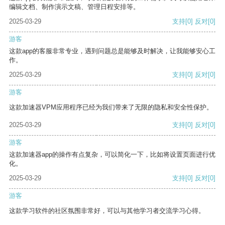
编辑文档、制作演示文稿、管理日程安排等。
2025-03-29
支持
[0]
反对
[0]
游客
这款app的客服非常专业，遇到问题总是能够及时解决，让我能够安心工
作。
2025-03-29
支持
[0]
反对
[0]
游客
这款加速器VPM应用程序已经为我们带来了无限的隐私和安全性保护。
2025-03-29
支持
[0]
反对
[0]
游客
这款加速器app的操作有点复杂，可以简化一下，比如将设置页面进行优
化。
2025-03-29
支持
[0]
反对
[0]
游客
这款学习软件的社区氛围非常好，可以与其他学习者交流学习心得。