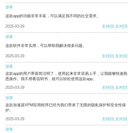
游客
这款app的功能非常丰富，可以满足我不同的社交需求。
2025-03-29
支持
[0]
反对
[0]
游客
这款软件非常实用，可以帮助我解决很多问题。
2025-03-29
支持
[0]
反对
[0]
游客
这款app的用户界面简洁明了，使用起来非常容易上手，让我能够快速熟
悉操作。我不用看说明书，就可以轻松使用这款app。
2025-03-29
支持
[0]
反对
[0]
游客
这款加速器VPM应用程序已经为我们带来了无限的隐私保护和安全性保
护。
2025-03-29
支持
[0]
反对
[0]
游客