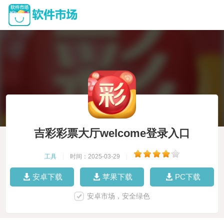
吉彩彩票大厅welcome登录入口
工具
|
时间：2025-03-29
|
安卓下载
苹果下载
PC下载
安卓市场，安全绿色