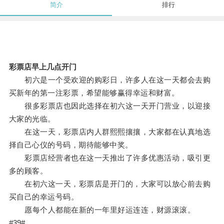
简介
排行
彩票店早上几点开门
初六是一个受欢迎的购彩日，许多人在这一天都会去购
买新年的第一注彩票，希望能够赢得幸运和财富。
很多彩票店也因此选择在初六这一天开门营业，以迎接
大家的光临。
在这一天，彩票店内人群熙熙攘攘，大家都在认真地选
择自己心仪的号码，期待能够中奖。
彩票店经营者也在这一天推出了许多优惠活动，吸引更
多的顾客。
在初六这一天，彩票店是开门的，大家可以放心前去购
买自己的幸运号码。
愿每个人都能在新的一年里好运连连，财源滚滚。
#39#