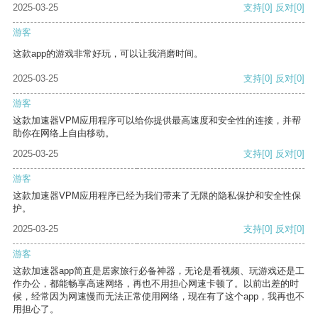
2025-03-25
支持
[0]
反对
[0]
游客
这款app的游戏非常好玩，可以让我消磨时间。
2025-03-25
支持
[0]
反对
[0]
游客
这款加速器VPM应用程序可以给你提供最高速度和安全性的连接，并帮
助你在网络上自由移动。
2025-03-25
支持
[0]
反对
[0]
游客
这款加速器VPM应用程序已经为我们带来了无限的隐私保护和安全性保
护。
2025-03-25
支持
[0]
反对
[0]
游客
这款加速器app简直是居家旅行必备神器，无论是看视频、玩游戏还是工
作办公，都能畅享高速网络，再也不用担心网速卡顿了。以前出差的时
候，经常因为网速慢而无法正常使用网络，现在有了这个app，我再也不
用担心了。