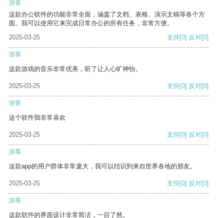
游客
这款办公软件的功能非常全面，涵盖了文档、表格、演示文稿等各个方
面。我可以使用它来完成日常办公的所有任务，非常方便。
2025-03-25
支持
[0]
反对
[0]
游客
这款游戏的音乐非常优美，听了让人心旷神怡。
2025-03-25
支持
[0]
反对
[0]
游客
这个软件我非常喜欢
2025-03-25
支持
[0]
反对
[0]
游客
这款app的用户群体非常庞大，我可以结识到来自世界各地的朋友。
2025-03-25
支持
[0]
反对
[0]
游客
这款软件的界面设计非常简洁，一目了然。