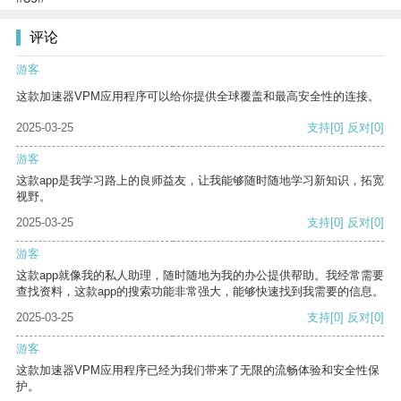
评论
游客
这款加速器VPM应用程序可以给你提供全球覆盖和最高安全性的连接。
2025-03-25
支持
[0]
反对
[0]
游客
这款app是我学习路上的良师益友，让我能够随时随地学习新知识，拓宽
视野。
2025-03-25
支持
[0]
反对
[0]
游客
这款app就像我的私人助理，随时随地为我的办公提供帮助。我经常需要
查找资料，这款app的搜索功能非常强大，能够快速找到我需要的信息。
2025-03-25
支持
[0]
反对
[0]
游客
这款加速器VPM应用程序已经为我们带来了无限的流畅体验和安全性保
护。