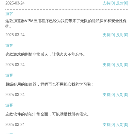
2025-03-24
支持
[0]
反对
[0]
游客
这款加速器VPM应用程序已经为我们带来了无限的隐私保护和安全性保
护。
2025-03-24
支持
[0]
反对
[0]
游客
这款游戏的剧情非常感人，让我久久不能忘怀。
2025-03-24
支持
[0]
反对
[0]
游客
超级好用的加速器，妈妈再也不用担心我的学习啦！
2025-03-24
支持
[0]
反对
[0]
游客
这款软件的功能非常全面，可以满足我所有需求。
2025-03-24
支持
[0]
反对
[0]