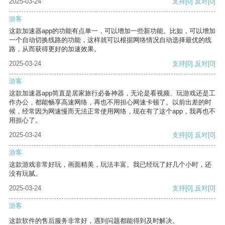
2025-03-24
支持
[0]
反对
[0]
游客
这款加速器app的功能有点单一，可以增加一些新功能。比如，可以增加
一个自动切换线路的功能，这样就可以根据网络情况自动选择最优的线
路，从而获得更好的加速效果。
2025-03-24
支持
[0]
反对
[0]
游客
这款加速器app简直是居家旅行必备神器，无论是看视频、玩游戏还是工
作办公，都能畅享高速网络，再也不用担心网速卡顿了。以前出差的时
候，经常因为网速慢而无法正常使用网络，现在有了这个app，我再也不
用担心了。
2025-03-24
支持
[0]
反对
[0]
游客
这款游戏非常好玩，画面精美，玩法丰富。我已经玩了好几个小时，还
没有玩腻。
2025-03-24
支持
[0]
反对
[0]
游客
这款软件的售后服务非常好，遇到问题都能得到及时解决。