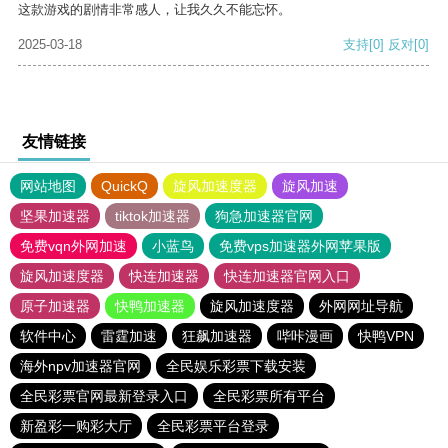
这款游戏的剧情非常感人，让我久久不能忘怀。
2025-03-18
支持
[0]
反对
[0]
友情链接
网站地图
QuickQ
旋风加速度器
旋风加速
坚果加速器
tiktok加速器
狗急加速器官网
免费vqn外网加速
小蓝鸟
免费vps加速器外网苹果版
旋风加速度器
快连加速器
快连加速器官网入口
原子加速器
快鸭加速器
旋风加速度器
外网网址导航
软件中心
雷霆加速
狂飙加速器
哔咔漫画
快鸭VPN
海外npv加速器官网
全民娱乐彩票下载安装
全民彩票官网最新登录入口
全民彩票所有平台
新盈彩一购彩大厅
全民彩票平台登录