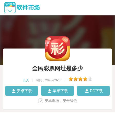
全民彩票网址是多少
工具
|
时间：2025-03-18
|
安卓下载
苹果下载
PC下载
安卓市场，安全绿色