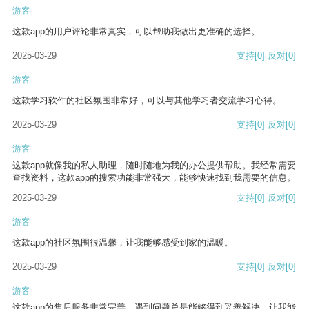
游客
这款app的用户评论非常真实，可以帮助我做出更准确的选择。
2025-03-29
支持
[0]
反对
[0]
游客
这款学习软件的社区氛围非常好，可以与其他学习者交流学习心得。
2025-03-29
支持
[0]
反对
[0]
游客
这款app就像我的私人助理，随时随地为我的办公提供帮助。我经常需要
查找资料，这款app的搜索功能非常强大，能够快速找到我需要的信息。
2025-03-29
支持
[0]
反对
[0]
游客
这款app的社区氛围很温馨，让我能够感受到家的温暖。
2025-03-29
支持
[0]
反对
[0]
游客
这款app的售后服务非常完善，遇到问题总是能够得到妥善解决，让我能