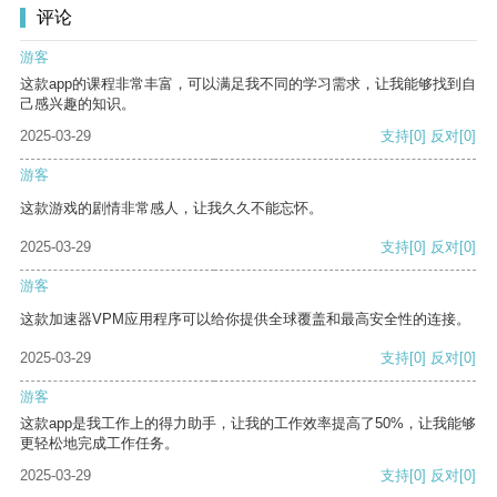
评论
游客
这款app的课程非常丰富，可以满足我不同的学习需求，让我能够找到自
己感兴趣的知识。
2025-03-29
支持
[0]
反对
[0]
游客
这款游戏的剧情非常感人，让我久久不能忘怀。
2025-03-29
支持
[0]
反对
[0]
游客
这款加速器VPM应用程序可以给你提供全球覆盖和最高安全性的连接。
2025-03-29
支持
[0]
反对
[0]
游客
这款app是我工作上的得力助手，让我的工作效率提高了50%，让我能够
更轻松地完成工作任务。
2025-03-29
支持
[0]
反对
[0]