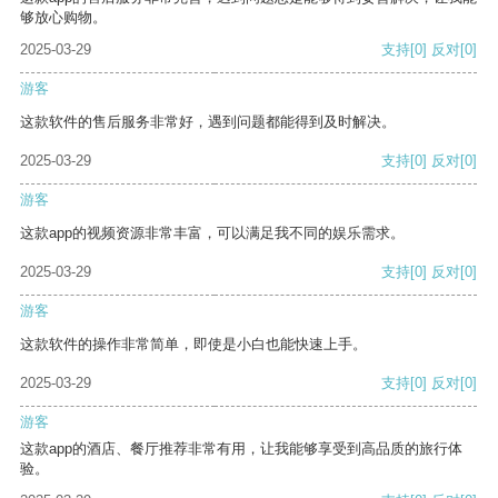
够放心购物。
2025-03-29
支持
[0]
反对
[0]
游客
这款软件的售后服务非常好，遇到问题都能得到及时解决。
2025-03-29
支持
[0]
反对
[0]
游客
这款app的视频资源非常丰富，可以满足我不同的娱乐需求。
2025-03-29
支持
[0]
反对
[0]
游客
这款软件的操作非常简单，即使是小白也能快速上手。
2025-03-29
支持
[0]
反对
[0]
游客
这款app的酒店、餐厅推荐非常有用，让我能够享受到高品质的旅行体
验。