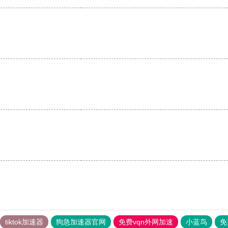
。
tiktok加速器
狗急加速器官网
免费vqn外网加速
小蓝鸟
免