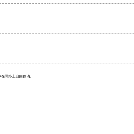
你在网络上自由移动。