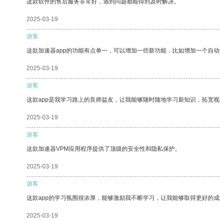
这款软件的售后服务非常好，遇到问题都能得到及时解决。
2025-03-19
游客
这款加速器app的功能有点单一，可以增加一些新功能，比如增加一个自
2025-03-19
游客
这款app是我学习路上的良师益友，让我能够随时随地学习新知识，拓宽视
2025-03-19
游客
这款加速器VPM应用程序提供了顶级的安全性和隐私保护。
2025-03-19
游客
这款app的学习氛围很浓厚，能够激励我不断学习，让我能够取得更好的成
2025-03-19