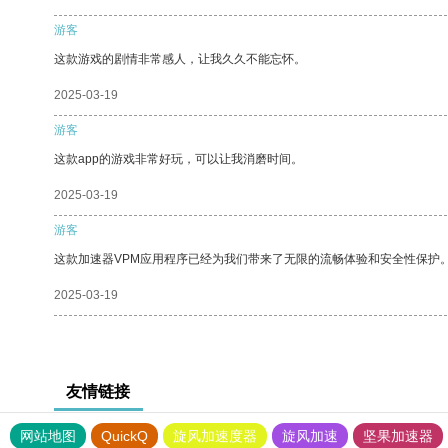
游客
这款游戏的剧情非常感人，让我久久不能忘怀。
2025-03-19
游客
这款app的游戏非常好玩，可以让我消磨时间。
2025-03-19
游客
这款加速器VPM应用程序已经为我们带来了无限的流畅体验和安全性保护
2025-03-19
友情链接
网站地图
QuickQ
旋风加速度器
旋风加速
坚果加速器