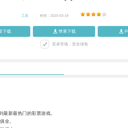
工具
|
时间：2025-03-19
|
卓下载
苹果下载
安卓市场，安全绿色
到最新最热门的彩票游戏。
俱全。