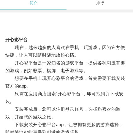
简介
排行
开心彩平台
现在，越来越多的人喜欢在手机上玩游戏，因为它方便
快捷，让人可以随时随地放松心情。
开心彩平台是一家知名的游戏平台，提供各种刺激有趣
的游戏，例如彩票、棋牌、电子游戏等。
想要在手机上玩开心彩平台的游戏，首先需要下载安装
官方的app。
只需在应用商店搜索“开心彩平台”，即可找到并下载安
装。
安装完成后，您可以注册登录账号，选择您喜欢的游
戏，开始您的游戏之旅。
下载安装开心彩平台app，让您拥有更多的游戏选择，
随时随地都能享受到刺激的游戏乐趣。