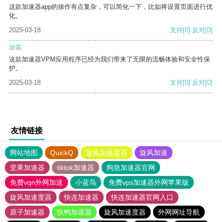
这款加速器app的操作有点复杂，可以简化一下，比如将设置页面进行优
化。
2025-03-18
支持
[0]
反对
[0]
游客
这款加速器VPM应用程序已经为我们带来了无限的流畅体验和安全性保
护。
2025-03-18
支持
[0]
反对
[0]
友情链接
网站地图
QuickQ
旋风加速度器
旋风加速
坚果加速器
tiktok加速器
狗急加速器官网
免费vqn外网加速
小蓝鸟
免费vps加速器外网苹果版
旋风加速度器
快连加速器
快连加速器官网入口
原子加速器
快鸭加速器
旋风加速度器
外网网址导航