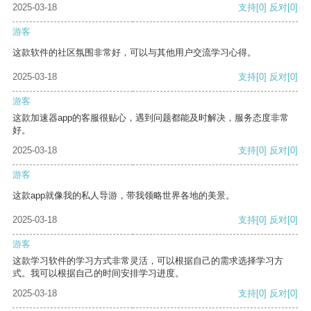
2025-03-18
支持
[0]
反对
[0]
游客
这款软件的社区氛围非常好，可以与其他用户交流学习心得。
2025-03-18
支持
[0]
反对
[0]
游客
这款加速器app的客服很贴心，遇到问题都能及时解决，服务态度非常
好。
2025-03-18
支持
[0]
反对
[0]
游客
这款app就像我的私人导游，带我领略世界各地的美景。
2025-03-18
支持
[0]
反对
[0]
游客
这款学习软件的学习方式非常灵活，可以根据自己的需求选择学习方
式。我可以根据自己的时间安排学习进度。
2025-03-18
支持
[0]
反对
[0]