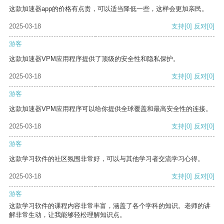
这款加速器app的价格有点贵，可以适当降低一些，这样会更加亲民。
2025-03-18
支持
[0]
反对
[0]
游客
这款加速器VPM应用程序提供了顶级的安全性和隐私保护。
2025-03-18
支持
[0]
反对
[0]
游客
这款加速器VPM应用程序可以给你提供全球覆盖和最高安全性的连接。
2025-03-18
支持
[0]
反对
[0]
游客
这款学习软件的社区氛围非常好，可以与其他学习者交流学习心得。
2025-03-18
支持
[0]
反对
[0]
游客
这款学习软件的课程内容非常丰富，涵盖了各个学科的知识。老师的讲
解非常生动，让我能够轻松理解知识点。