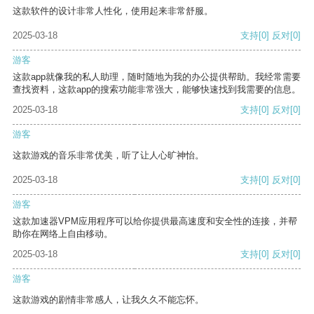
这款软件的设计非常人性化，使用起来非常舒服。
2025-03-18
支持
[0]
反对
[0]
游客
这款app就像我的私人助理，随时随地为我的办公提供帮助。我经常需要
查找资料，这款app的搜索功能非常强大，能够快速找到我需要的信息。
2025-03-18
支持
[0]
反对
[0]
游客
这款游戏的音乐非常优美，听了让人心旷神怡。
2025-03-18
支持
[0]
反对
[0]
游客
这款加速器VPM应用程序可以给你提供最高速度和安全性的连接，并帮
助你在网络上自由移动。
2025-03-18
支持
[0]
反对
[0]
游客
这款游戏的剧情非常感人，让我久久不能忘怀。