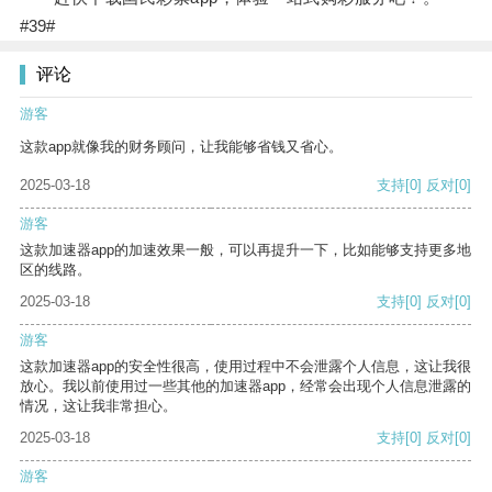
#39#
评论
游客
这款app就像我的财务顾问，让我能够省钱又省心。
2025-03-18
支持
[0]
反对
[0]
游客
这款加速器app的加速效果一般，可以再提升一下，比如能够支持更多地
区的线路。
2025-03-18
支持
[0]
反对
[0]
游客
这款加速器app的安全性很高，使用过程中不会泄露个人信息，这让我很
放心。我以前使用过一些其他的加速器app，经常会出现个人信息泄露的
情况，这让我非常担心。
2025-03-18
支持
[0]
反对
[0]
游客