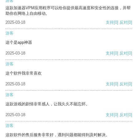
游客
这款加速器VPM应用程序可以给你提供最高速度和安全性的连接，并帮
助你在网络上自由移动。
2025-03-18
支持
[0]
反对
[0]
游客
这个是app神器
2025-03-18
支持
[0]
反对
[0]
游客
这个软件我非常喜欢
2025-03-18
支持
[0]
反对
[0]
游客
这款游戏的剧情非常感人，让我久久不能忘怀。
2025-03-18
支持
[0]
反对
[0]
游客
这款软件的售后服务非常好，遇到问题都能得到及时解决。