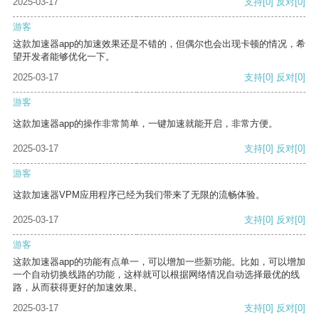
2025-03-17
支持
[0]
反对
[0]
游客
这款加速器app的加速效果还是不错的，但偶尔也会出现卡顿的情况，希
望开发者能够优化一下。
2025-03-17
支持
[0]
反对
[0]
游客
这款加速器app的操作非常简单，一键加速就能开启，非常方便。
2025-03-17
支持
[0]
反对
[0]
游客
这款加速器VPM应用程序已经为我们带来了无限的流畅体验。
2025-03-17
支持
[0]
反对
[0]
游客
这款加速器app的功能有点单一，可以增加一些新功能。比如，可以增加
一个自动切换线路的功能，这样就可以根据网络情况自动选择最优的线
路，从而获得更好的加速效果。
2025-03-17
支持
[0]
反对
[0]