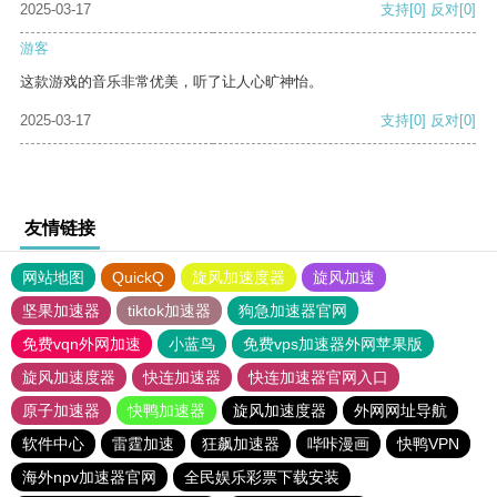
2025-03-17
支持
[0]
反对
[0]
游客
这款游戏的音乐非常优美，听了让人心旷神怡。
2025-03-17
支持
[0]
反对
[0]
友情链接
网站地图
QuickQ
旋风加速度器
旋风加速
坚果加速器
tiktok加速器
狗急加速器官网
免费vqn外网加速
小蓝鸟
免费vps加速器外网苹果版
旋风加速度器
快连加速器
快连加速器官网入口
原子加速器
快鸭加速器
旋风加速度器
外网网址导航
软件中心
雷霆加速
狂飙加速器
哔咔漫画
快鸭VPN
海外npv加速器官网
全民娱乐彩票下载安装