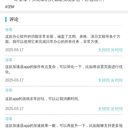
#39#
评论
游客
这款办公软件的功能非常全面，涵盖了文档、表格、演示文稿等各个方
面。我可以使用它来完成日常办公的所有任务，非常方便。
2025-03-17
支持
[0]
反对
[0]
游客
这款加速器app的操作有点复杂，可以简化一下，比如将设置页面进行优
化。
2025-03-17
支持
[0]
反对
[0]
游客
这款app的游戏非常好玩，可以让我消磨时间。
2025-03-17
支持
[0]
反对
[0]
游客
这款加速器app的加速效果一般，可以再提升一下，比如能够支持更多地