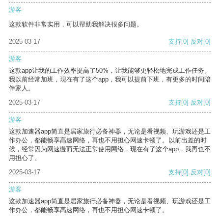
游客
这款软件非常实用，可以帮助我解决很多问题。
2025-03-17
支持
[0]
反对
[0]
游客
这款app让我的工作效率提高了50%，让我能够更轻松地完成工作任务。
我以前经常加班，现在有了这个app，我可以提前下班，有更多的时间陪
伴家人。
2025-03-17
支持
[0]
反对
[0]
游客
这款加速器app简直是居家旅行必备神器，无论是看视频、玩游戏还是工
作办公，都能畅享高速网络，再也不用担心网速卡顿了。以前出差的时
候，经常因为网速慢而无法正常使用网络，现在有了这个app，我再也不
用担心了。
2025-03-17
支持
[0]
反对
[0]
游客
这款加速器app简直是居家旅行必备神器，无论是看视频、玩游戏还是工
作办公，都能畅享高速网络，再也不用担心网速卡顿了。