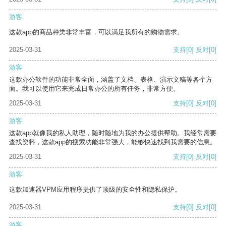
游客
这款app的商品种类非常丰富，可以满足我所有的购物需求。
2025-03-31
支持
[0]
反对
[0]
游客
这款办公软件的功能非常全面，涵盖了文档、表格、演示文稿等各个方
面。我可以使用它来完成日常办公的所有任务，非常方便。
2025-03-31
支持
[0]
反对
[0]
游客
这款app就像我的私人助理，随时随地为我的办公提供帮助。我经常需要
查找资料，这款app的搜索功能非常强大，能够快速找到我需要的信息。
2025-03-31
支持
[0]
反对
[0]
游客
这款加速器VPM应用程序提供了顶级的安全性和隐私保护。
2025-03-31
支持
[0]
反对
[0]
游客