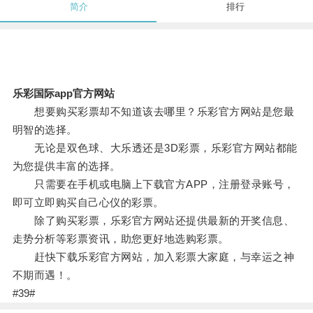
简介
排行
乐彩国际app官方网站
想要购买彩票却不知道该去哪里？乐彩官方网站是您最
明智的选择。
无论是双色球、大乐透还是3D彩票，乐彩官方网站都能
为您提供丰富的选择。
只需要在手机或电脑上下载官方APP，注册登录账号，
即可立即购买自己心仪的彩票。
除了购买彩票，乐彩官方网站还提供最新的开奖信息、
走势分析等彩票资讯，助您更好地选购彩票。
赶快下载乐彩官方网站，加入彩票大家庭，与幸运之神
不期而遇！。
#39#