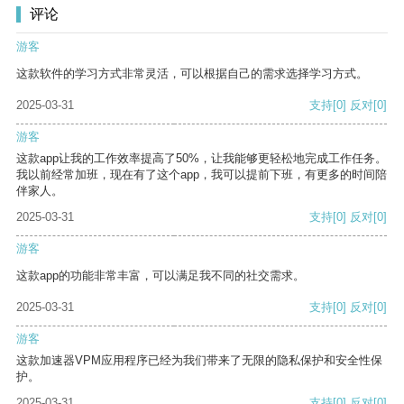
评论
游客
这款软件的学习方式非常灵活，可以根据自己的需求选择学习方式。
2025-03-31
支持
[0]
反对
[0]
游客
这款app让我的工作效率提高了50%，让我能够更轻松地完成工作任务。
我以前经常加班，现在有了这个app，我可以提前下班，有更多的时间陪
伴家人。
2025-03-31
支持
[0]
反对
[0]
游客
这款app的功能非常丰富，可以满足我不同的社交需求。
2025-03-31
支持
[0]
反对
[0]
游客
这款加速器VPM应用程序已经为我们带来了无限的隐私保护和安全性保
护。
2025-03-31
支持
[0]
反对
[0]