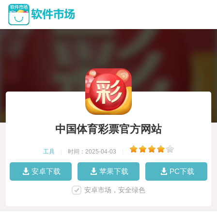
中国体育彩票官方网站
工具
|
时间：2025-04-03
|
安卓下载
苹果下载
PC下载
安卓市场，安全绿色