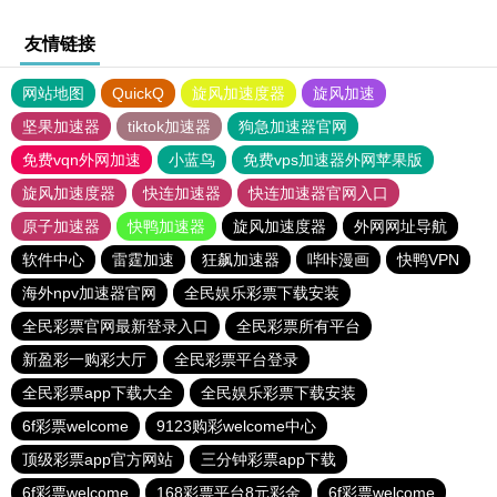
友情链接
网站地图
QuickQ
旋风加速度器
旋风加速
坚果加速器
tiktok加速器
狗急加速器官网
免费vqn外网加速
小蓝鸟
免费vps加速器外网苹果版
旋风加速度器
快连加速器
快连加速器官网入口
原子加速器
快鸭加速器
旋风加速度器
外网网址导航
软件中心
雷霆加速
狂飙加速器
哔咔漫画
快鸭VPN
海外npv加速器官网
全民娱乐彩票下载安装
全民彩票官网最新登录入口
全民彩票所有平台
新盈彩一购彩大厅
全民彩票平台登录
全民彩票app下载大全
全民娱乐彩票下载安装
6f彩票welcome
9123购彩welcome中心
顶级彩票app官方网站
三分钟彩票app下载
6f彩票welcome
168彩票平台8元彩金
6f彩票welcome