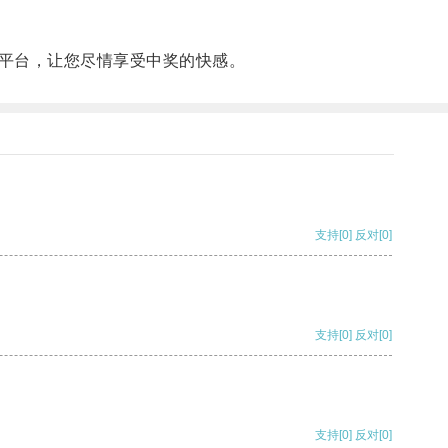
平台，让您尽情享受中奖的快感。
支持
[0]
反对
[0]
支持
[0]
反对
[0]
支持
[0]
反对
[0]