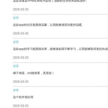
这款加速器VPM应用程序提供了顶级的安全性和隐私保护。
2025-03-25
游客
这款app的社区氛围很温馨，让我能够感受到家的温暖。
2025-03-25
游客
这款app的学习氛围很浓厚，能够激励我不断学习，让我能够取得更好的成
2025-03-25
游客
梯子神器，ins随便看，美美哒！
2025-03-25
游客
这个软件很好用
2025-03-25