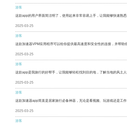
游客
这款app的用户界面简洁明了，使用起来非常容易上手，让我能够快速熟悉
2025-03-25
游客
这款加速器VPM应用程序可以给你提供最高速度和安全性的连接，并帮助
2025-03-25
游客
这款app是我旅行的好帮手，让我能够轻松找到目的地，了解当地的风土人
2025-03-25
游客
这款加速器app简直是居家旅行必备神器，无论是看视频、玩游戏还是工
2025-03-25
游客