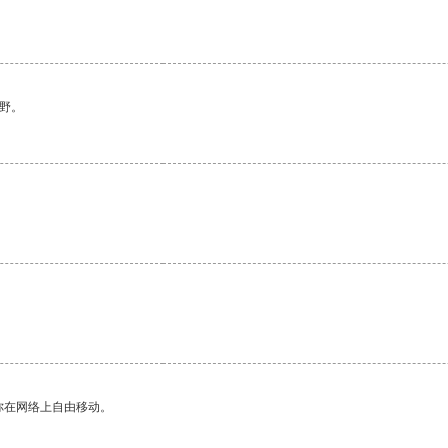
野。
。
你在网络上自由移动。