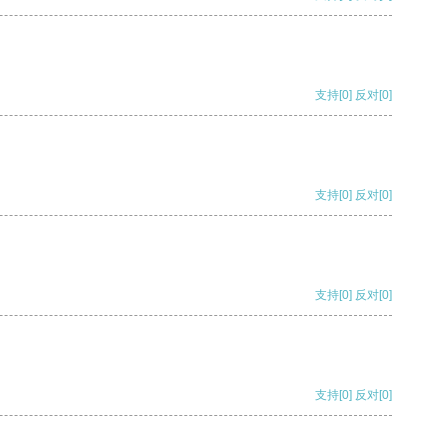
支持
[0]
反对
[0]
支持
[0]
反对
[0]
支持
[0]
反对
[0]
支持
[0]
反对
[0]