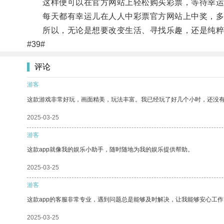
这样便可以在官方网站上轻松购买彩票，等待幸运
每天都有幸运儿在人人中彩票官方网站上中奖，多
所以，无论是想要改变生活、寻找乐趣，还是纯粹对
#39#
评论
游客
这款游戏非常好玩，画面精美，玩法丰富。我已经玩了好几个小时，还没
2025-03-25
游客
这款app就像我的娱乐小助手，随时随地为我的娱乐提供帮助。
2025-03-25
游客
这款app的客服非常专业，遇到问题总是能够及时解决，让我能够安心工作
2025-03-25