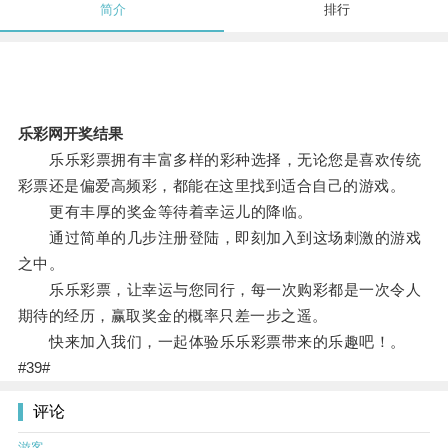
简介
排行
乐彩网开奖结果
乐乐彩票拥有丰富多样的彩种选择，无论您是喜欢传统
彩票还是偏爱高频彩，都能在这里找到适合自己的游戏。
更有丰厚的奖金等待着幸运儿的降临。
通过简单的几步注册登陆，即刻加入到这场刺激的游戏
之中。
乐乐彩票，让幸运与您同行，每一次购彩都是一次令人
期待的经历，赢取奖金的概率只差一步之遥。
快来加入我们，一起体验乐乐彩票带来的乐趣吧！。
#39#
评论
游客