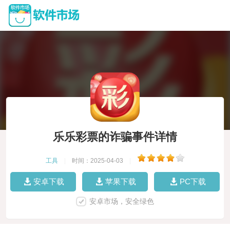
乐乐彩票的诈骗事件详情
工具
|
时间：2025-04-03
|
安卓下载
苹果下载
PC下载
安卓市场，安全绿色