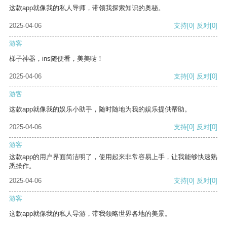
这款app就像我的私人导师，带领我探索知识的奥秘。
2025-04-06
支持
[0]
反对
[0]
游客
梯子神器，ins随便看，美美哒！
2025-04-06
支持
[0]
反对
[0]
游客
这款app就像我的娱乐小助手，随时随地为我的娱乐提供帮助。
2025-04-06
支持
[0]
反对
[0]
游客
这款app的用户界面简洁明了，使用起来非常容易上手，让我能够快速熟
悉操作。
2025-04-06
支持
[0]
反对
[0]
游客
这款app就像我的私人导游，带我领略世界各地的美景。