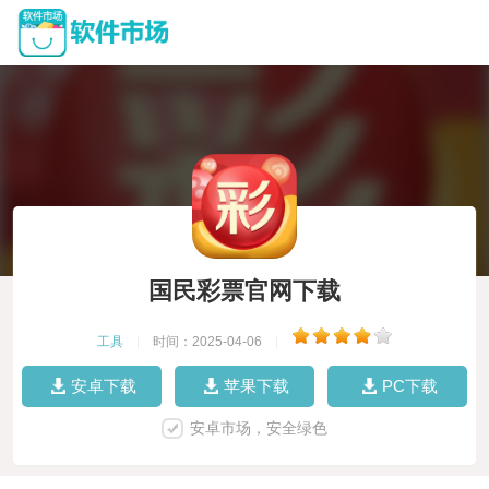
国民彩票官网下载
工具
|
时间：2025-04-06
|
安卓下载
苹果下载
PC下载
安卓市场，安全绿色