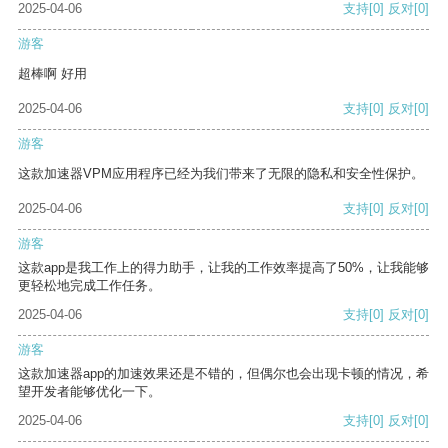
2025-04-06
支持
[0]
反对
[0]
游客
超棒啊 好用
2025-04-06
支持
[0]
反对
[0]
游客
这款加速器VPM应用程序已经为我们带来了无限的隐私和安全性保护。
2025-04-06
支持
[0]
反对
[0]
游客
这款app是我工作上的得力助手，让我的工作效率提高了50%，让我能够
更轻松地完成工作任务。
2025-04-06
支持
[0]
反对
[0]
游客
这款加速器app的加速效果还是不错的，但偶尔也会出现卡顿的情况，希
望开发者能够优化一下。
2025-04-06
支持
[0]
反对
[0]