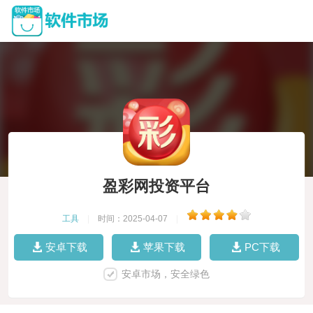
盈彩网投资平台
工具
|
时间：2025-04-07
|
安卓下载
苹果下载
PC下载
安卓市场，安全绿色