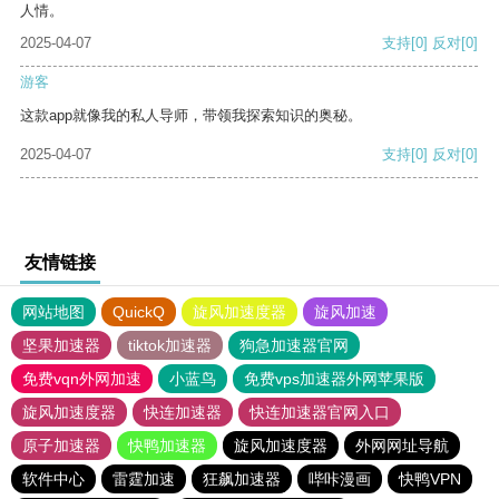
人情。
2025-04-07
支持
[0]
反对
[0]
游客
这款app就像我的私人导师，带领我探索知识的奥秘。
2025-04-07
支持
[0]
反对
[0]
友情链接
网站地图
QuickQ
旋风加速度器
旋风加速
坚果加速器
tiktok加速器
狗急加速器官网
免费vqn外网加速
小蓝鸟
免费vps加速器外网苹果版
旋风加速度器
快连加速器
快连加速器官网入口
原子加速器
快鸭加速器
旋风加速度器
外网网址导航
软件中心
雷霆加速
狂飙加速器
哔咔漫画
快鸭VPN