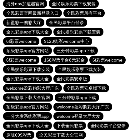
海外npv加速器官网
全民娱乐彩票下载安装
全民彩票官网最新登录入口
全民彩票所有平台
新盈彩一购彩大厅
全民彩票平台登录
全民彩票app下载大全
全民娱乐彩票下载安装
6f彩票welcome
9123购彩welcome中心
顶级彩票app官方网站
三分钟彩票app下载
6f彩票welcome
168彩票平台8元彩金
6f彩票welcome
全民娱乐彩票下载安装
全民娱乐彩票下载安装
全民彩票app下载大全
全民彩票安卓版
welcome盈彩购彩大厅广东
全民彩票安卓版下载
全民彩票下载大全官网
三分钟彩票app下载
顶级彩票app官方网站
welcome盈彩购彩大厅广东
一分大发系统彩票app
welcome登录大厅大发
全民彩票app下载大全
下载全民彩票
全民彩票平台登录
原版699彩票
全民彩票下载大全官网