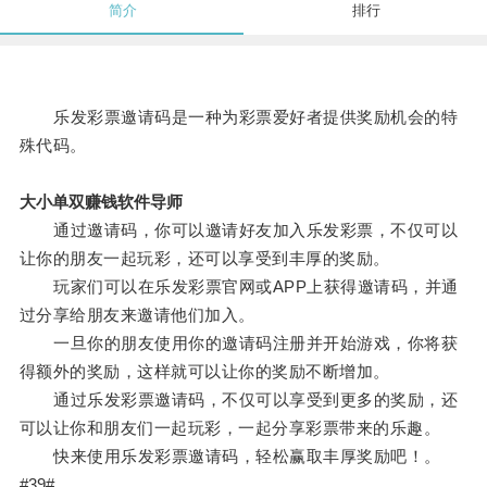
简介
排行
乐发彩票邀请码是一种为彩票爱好者提供奖励机会的特
殊代码。
大小单双赚钱软件导师
通过邀请码，你可以邀请好友加入乐发彩票，不仅可以
让你的朋友一起玩彩，还可以享受到丰厚的奖励。
玩家们可以在乐发彩票官网或APP上获得邀请码，并通
过分享给朋友来邀请他们加入。
一旦你的朋友使用你的邀请码注册并开始游戏，你将获
得额外的奖励，这样就可以让你的奖励不断增加。
通过乐发彩票邀请码，不仅可以享受到更多的奖励，还
可以让你和朋友们一起玩彩，一起分享彩票带来的乐趣。
快来使用乐发彩票邀请码，轻松赢取丰厚奖励吧！。
#39#