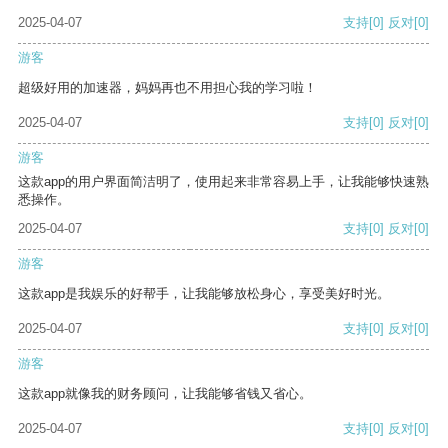
2025-04-07
支持
[0]
反对
[0]
游客
超级好用的加速器，妈妈再也不用担心我的学习啦！
2025-04-07
支持
[0]
反对
[0]
游客
这款app的用户界面简洁明了，使用起来非常容易上手，让我能够快速熟
悉操作。
2025-04-07
支持
[0]
反对
[0]
游客
这款app是我娱乐的好帮手，让我能够放松身心，享受美好时光。
2025-04-07
支持
[0]
反对
[0]
游客
这款app就像我的财务顾问，让我能够省钱又省心。
2025-04-07
支持
[0]
反对
[0]