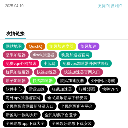
2025-04-10
支持
[0]
反对
[0]
友情链接
网站地图
QuickQ
旋风加速度器
旋风加速
坚果加速器
tiktok加速器
狗急加速器官网
免费vqn外网加速
小蓝鸟
免费vps加速器外网苹果版
旋风加速度器
快连加速器
快连加速器官网入口
原子加速器
快鸭加速器
旋风加速度器
外网网址导航
软件中心
雷霆加速
狂飙加速器
哔咔漫画
快鸭VPN
海外npv加速器官网
全民娱乐彩票下载安装
全民彩票官网最新登录入口
全民彩票所有平台
新盈彩一购彩大厅
全民彩票平台登录
全民彩票app下载大全
全民娱乐彩票下载安装