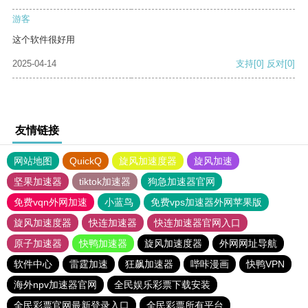
游客
这个软件很好用
2025-04-14
支持
[0]
反对
[0]
友情链接
网站地图
QuickQ
旋风加速度器
旋风加速
坚果加速器
tiktok加速器
狗急加速器官网
免费vqn外网加速
小蓝鸟
免费vps加速器外网苹果版
旋风加速度器
快连加速器
快连加速器官网入口
原子加速器
快鸭加速器
旋风加速度器
外网网址导航
软件中心
雷霆加速
狂飙加速器
哔咔漫画
快鸭VPN
海外npv加速器官网
全民娱乐彩票下载安装
全民彩票官网最新登录入口
全民彩票所有平台