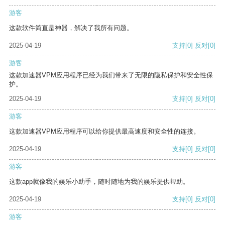
游客
这款软件简直是神器，解决了我所有问题。
2025-04-19
支持
[0]
反对
[0]
游客
这款加速器VPM应用程序已经为我们带来了无限的隐私保护和安全性保
护。
2025-04-19
支持
[0]
反对
[0]
游客
这款加速器VPM应用程序可以给你提供最高速度和安全性的连接。
2025-04-19
支持
[0]
反对
[0]
游客
这款app就像我的娱乐小助手，随时随地为我的娱乐提供帮助。
2025-04-19
支持
[0]
反对
[0]
游客