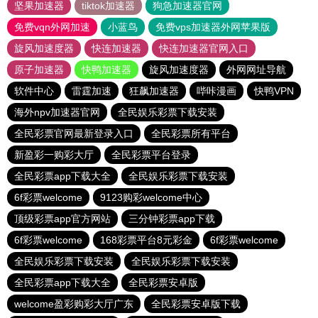
坚果加速器
tiktok加速器
狗急加速器官网
免费vqn外网加速
小蓝鸟
免费vps加速器外网苹果版
旋风加速度器
快连加速器
快连加速器官网入口
原子加速器
快鸭加速器
旋风加速度器
外网网址导航
软件中心
雷霆加速
狂飙加速器
哔咔漫画
快鸭VPN
海外npv加速器官网
全民娱乐彩票下载安装
全民彩票官网最新登录入口
全民彩票所有平台
新盈彩一购彩大厅
全民彩票平台登录
全民彩票app下载大全
全民娱乐彩票下载安装
6f彩票welcome
9123购彩welcome中心
顶级彩票app官方网站
三分钟彩票app下载
6f彩票welcome
168彩票平台8元彩金
6f彩票welcome
全民娱乐彩票下载安装
全民娱乐彩票下载安装
全民彩票app下载大全
全民彩票安卓版
welcome盈彩购彩大厅广东
全民彩票安卓版下载