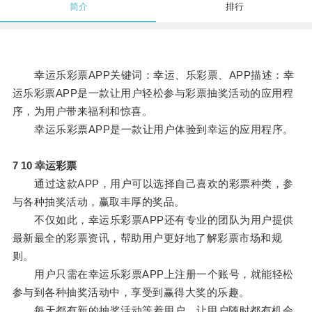
简介
排行
幸运乐彩票APP关键词：幸运、乐彩票、APP描述：幸
运乐彩票APP是一款让用户轻松参与彩票抽奖活动的应用程
序，为用户带来福利和惊喜。
幸运乐彩票APP是一款让用户体验到幸运的应用程序。
7 10 幸运彩票
通过这款APP，用户可以选择自己喜欢的彩票种类，参
与各种抽奖活动，赢取丰厚的奖品。
不仅如此，幸运乐彩票APP还有专业的团队为用户提供
最新最全的彩票资讯，帮助用户更好地了解彩票市场和规
则。
用户只需在幸运乐彩票APP上注册一个账号，就能轻松
参与到各种抽奖活动中，享受到赢得大奖的乐趣。
每天都有新的抽奖活动等着用户，让用户随时都有机会