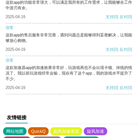
这款app的功能非常强大，可以满足我所有的工作需求，让我能够在工作
中游刃有余。
2025-04-19
支持
[0]
反对
[0]
游客
这款app的售后服务非常完善，遇到问题总是能够得到妥善解决，让我能
够放心购物。
2025-04-19
支持
[0]
反对
[0]
游客
这款加速器app的加速效果非常好，玩游戏再也不会出现卡顿、掉线的情
况了。我以前玩游戏经常会输，现在有了这个app，我的游戏水平提升了
不少。
2025-04-19
支持
[0]
反对
[0]
友情链接
网站地图
QuickQ
旋风加速度器
旋风加速