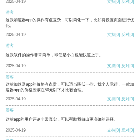
2025-04-19
支持
[0]
反对
[0]
游客
这款加速器app的操作有点复杂，可以简化一下，比如将设置页面进行优
化。
2025-04-19
支持
[0]
反对
[0]
游客
这款软件的操作非常简单，即使是小白也能快速上手。
2025-04-19
支持
[0]
反对
[0]
游客
这款加速器app的价格有点贵，可以适当降低一些。我个人觉得，一款加
速器app的价格应该在50元以下才比较合理。
2025-04-19
支持
[0]
反对
[0]
游客
这款app的用户评论非常真实，可以帮助我做出更准确的选择。
2025-04-19
支持
[0]
反对
[0]