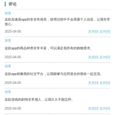
评论
游客
这款加速器app的安全性很高，使用过程中不会泄露个人信息，让我非常
放心。
2025-04-05
支持
[0]
反对
[0]
游客
这款app的商品种类非常丰富，可以满足我所有的购物需求。
2025-04-05
支持
[0]
反对
[0]
游客
这款app就像我的社交平台，让我能够与志同道合的朋友一起交流。
2025-04-05
支持
[0]
反对
[0]
游客
这款游戏的剧情非常感人，让我久久不能忘怀。
2025-04-05
支持
[0]
反对
[0]