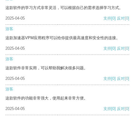
这款软件的学习方式非常灵活，可以根据自己的需求选择学习方式。
2025-04-05
支持
[0]
反对
[0]
游客
这款加速器VPM应用程序可以给你提供最高速度和安全性的连接。
2025-04-05
支持
[0]
反对
[0]
游客
这款软件非常实用，可以帮助我解决很多问题。
2025-04-05
支持
[0]
反对
[0]
游客
这款软件的功能非常强大，使用起来非常方便。
2025-04-05
支持
[0]
反对
[0]