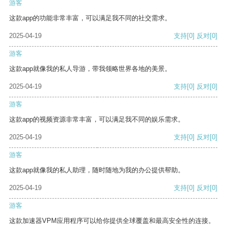
游客
这款app的功能非常丰富，可以满足我不同的社交需求。
2025-04-19
支持
[0]
反对
[0]
游客
这款app就像我的私人导游，带我领略世界各地的美景。
2025-04-19
支持
[0]
反对
[0]
游客
这款app的视频资源非常丰富，可以满足我不同的娱乐需求。
2025-04-19
支持
[0]
反对
[0]
游客
这款app就像我的私人助理，随时随地为我的办公提供帮助。
2025-04-19
支持
[0]
反对
[0]
游客
这款加速器VPM应用程序可以给你提供全球覆盖和最高安全性的连接。