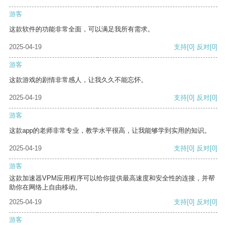
游客
这款软件的功能非常全面，可以满足我所有需求。
2025-04-19
支持
[0]
反对
[0]
游客
这款游戏的剧情非常感人，让我久久不能忘怀。
2025-04-19
支持
[0]
反对
[0]
游客
这款app的老师非常专业，教学水平很高，让我能够学到实用的知识。
2025-04-19
支持
[0]
反对
[0]
游客
这款加速器VPM应用程序可以给你提供最高速度和安全性的连接，并帮
助你在网络上自由移动。
2025-04-19
支持
[0]
反对
[0]
游客