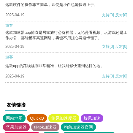
这款软件的操作非常简单，即使是小白也能快速上手。
2025-04-19
支持
[0]
反对
[0]
游客
这款加速器app简直是居家旅行必备神器，无论是看视频、玩游戏还是工
作办公，都能畅享高速网络，再也不用担心网速卡顿了。
2025-04-19
支持
[0]
反对
[0]
游客
这款app的路线规划非常精准，让我能够快速到达目的地。
2025-04-19
支持
[0]
反对
[0]
友情链接
网站地图
QuickQ
旋风加速度器
旋风加速
坚果加速器
tiktok加速器
狗急加速器官网