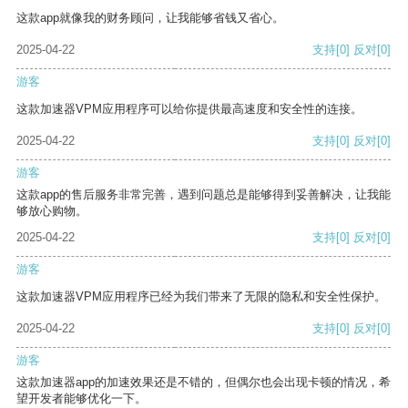
这款app就像我的财务顾问，让我能够省钱又省心。
2025-04-22
支持
[0]
反对
[0]
游客
这款加速器VPM应用程序可以给你提供最高速度和安全性的连接。
2025-04-22
支持
[0]
反对
[0]
游客
这款app的售后服务非常完善，遇到问题总是能够得到妥善解决，让我能
够放心购物。
2025-04-22
支持
[0]
反对
[0]
游客
这款加速器VPM应用程序已经为我们带来了无限的隐私和安全性保护。
2025-04-22
支持
[0]
反对
[0]
游客
这款加速器app的加速效果还是不错的，但偶尔也会出现卡顿的情况，希
望开发者能够优化一下。