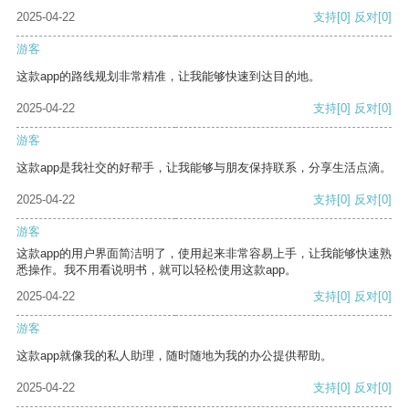
2025-04-22
支持
[0]
反对
[0]
游客
这款app的路线规划非常精准，让我能够快速到达目的地。
2025-04-22
支持
[0]
反对
[0]
游客
这款app是我社交的好帮手，让我能够与朋友保持联系，分享生活点滴。
2025-04-22
支持
[0]
反对
[0]
游客
这款app的用户界面简洁明了，使用起来非常容易上手，让我能够快速熟
悉操作。我不用看说明书，就可以轻松使用这款app。
2025-04-22
支持
[0]
反对
[0]
游客
这款app就像我的私人助理，随时随地为我的办公提供帮助。
2025-04-22
支持
[0]
反对
[0]