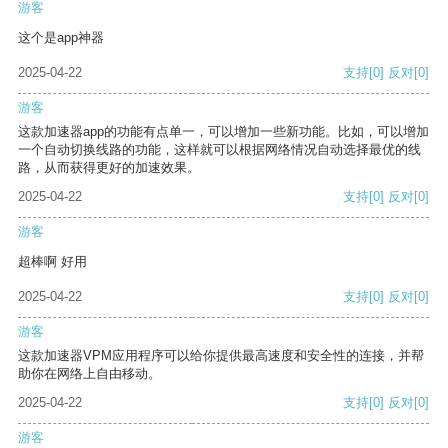
游客
这个是app神器
2025-04-22
支持
[0]
反对
[0]
游客
这款加速器app的功能有点单一，可以增加一些新功能。比如，可以增加
一个自动切换线路的功能，这样就可以根据网络情况自动选择最优的线
路，从而获得更好的加速效果。
2025-04-22
支持
[0]
反对
[0]
游客
超棒啊 好用
2025-04-22
支持
[0]
反对
[0]
游客
这款加速器VPM应用程序可以给你提供最高速度和安全性的连接，并帮
助你在网络上自由移动。
2025-04-22
支持
[0]
反对
[0]
游客