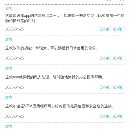
游客
这款加速器app的功能有点单一，可以增加一些新功能，比如增加一个自
动切换线路的功能。
2025-04-25
支持
[0]
反对
[0]
游客
这款软件的功能非常强大，可以满足我日常使用的需求。
2025-04-25
支持
[0]
反对
[0]
游客
这款app就像我的私人助理，随时随地为我的办公提供帮助。
2025-04-25
支持
[0]
反对
[0]
游客
这款加速器VPM应用程序可以给你提供最高速度和安全性的连接。
2025-04-25
支持
[0]
反对
[0]
游客