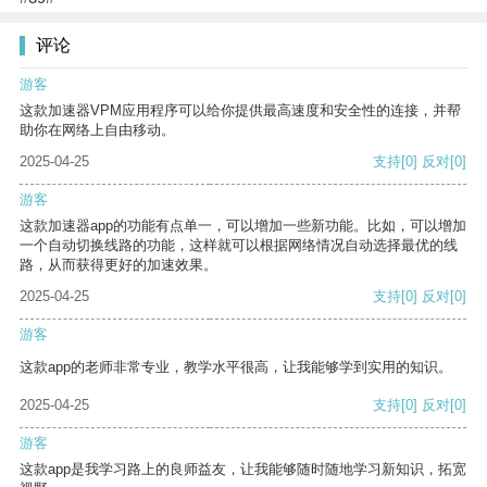
评论
游客
这款加速器VPM应用程序可以给你提供最高速度和安全性的连接，并帮
助你在网络上自由移动。
2025-04-25
支持
[0]
反对
[0]
游客
这款加速器app的功能有点单一，可以增加一些新功能。比如，可以增加
一个自动切换线路的功能，这样就可以根据网络情况自动选择最优的线
路，从而获得更好的加速效果。
2025-04-25
支持
[0]
反对
[0]
游客
这款app的老师非常专业，教学水平很高，让我能够学到实用的知识。
2025-04-25
支持
[0]
反对
[0]
游客
这款app是我学习路上的良师益友，让我能够随时随地学习新知识，拓宽