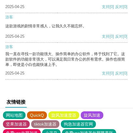
2025-04-25
支持
[0]
反对
[0]
游客
这款游戏的剧情非常感人，让我久久不能忘怀。
2025-04-25
支持
[0]
反对
[0]
游客
我一直在寻找一款功能强大、操作简单的办公软件，终于找到了它。这
款软件的功能非常强大，可以满足我日常办公的所有需求。操作也很简
单，即使是小白也能快速上手。
2025-04-25
支持
[0]
反对
[0]
友情链接
网站地图
QuickQ
旋风加速度器
旋风加速
坚果加速器
tiktok加速器
狗急加速器官网