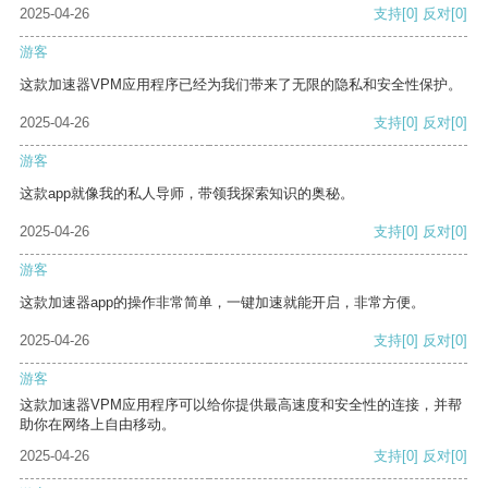
2025-04-26
支持
[0]
反对
[0]
游客
这款加速器VPM应用程序已经为我们带来了无限的隐私和安全性保护。
2025-04-26
支持
[0]
反对
[0]
游客
这款app就像我的私人导师，带领我探索知识的奥秘。
2025-04-26
支持
[0]
反对
[0]
游客
这款加速器app的操作非常简单，一键加速就能开启，非常方便。
2025-04-26
支持
[0]
反对
[0]
游客
这款加速器VPM应用程序可以给你提供最高速度和安全性的连接，并帮
助你在网络上自由移动。
2025-04-26
支持
[0]
反对
[0]