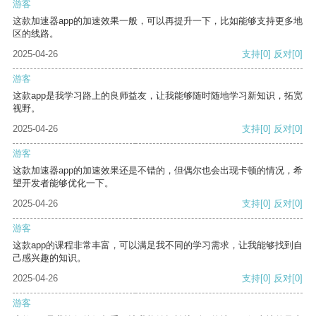
游客
这款加速器app的加速效果一般，可以再提升一下，比如能够支持更多地
区的线路。
2025-04-26
支持
[0]
反对
[0]
游客
这款app是我学习路上的良师益友，让我能够随时随地学习新知识，拓宽
视野。
2025-04-26
支持
[0]
反对
[0]
游客
这款加速器app的加速效果还是不错的，但偶尔也会出现卡顿的情况，希
望开发者能够优化一下。
2025-04-26
支持
[0]
反对
[0]
游客
这款app的课程非常丰富，可以满足我不同的学习需求，让我能够找到自
己感兴趣的知识。
2025-04-26
支持
[0]
反对
[0]
游客