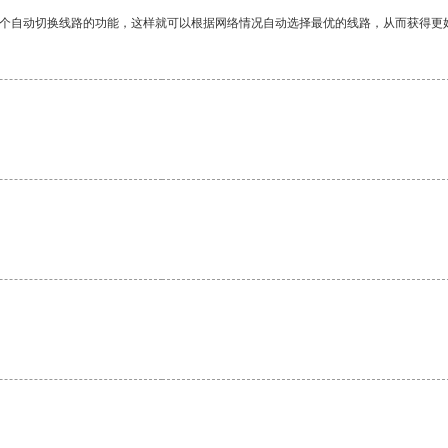
一个自动切换线路的功能，这样就可以根据网络情况自动选择最优的线路，从而获得更
。