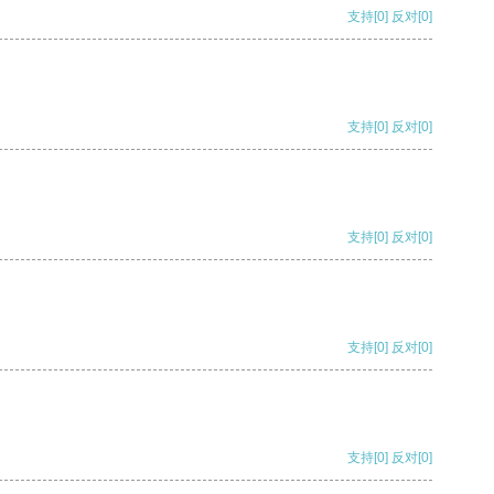
支持
[0]
反对
[0]
支持
[0]
反对
[0]
支持
[0]
反对
[0]
支持
[0]
反对
[0]
支持
[0]
反对
[0]