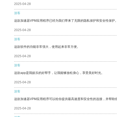
2025-04-28
游客
这款加速器VPM应用程序已经为我们带来了无限的隐私保护和安全性保护
2025-04-28
游客
这款软件的功能非常强大，使用起来非常方便。
2025-04-28
游客
这款app是我娱乐的好帮手，让我能够放松身心，享受美好时光。
2025-04-28
游客
这款加速器VPM应用程序可以给你提供最高速度和安全性的连接，并帮助
2025-04-28