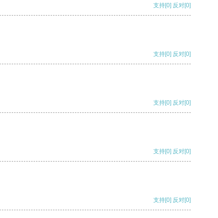
支持
[0]
反对
[0]
支持
[0]
反对
[0]
支持
[0]
反对
[0]
支持
[0]
反对
[0]
支持
[0]
反对
[0]