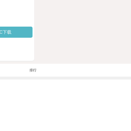
PC下载
排行