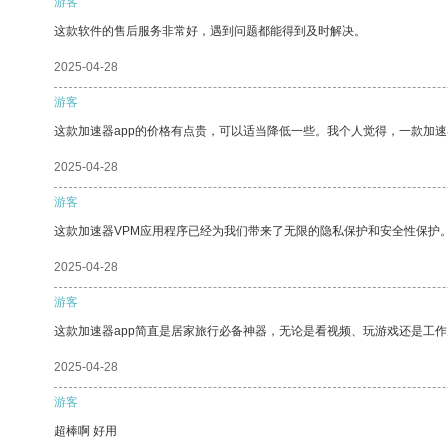
游客
这款软件的售后服务非常好，遇到问题都能得到及时解决。
2025-04-28
游客
这款加速器app的价格有点贵，可以适当降低一些。我个人觉得，一款加速
2025-04-28
游客
这款加速器VPM应用程序已经为我们带来了无限的隐私保护和安全性保护
2025-04-28
游客
这款加速器app简直是居家旅行必备神器，无论是看视频、玩游戏还是工
2025-04-28
游客
超棒啊 好用