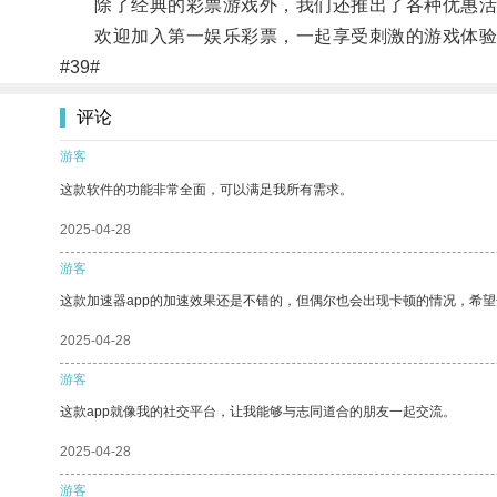
除了经典的彩票游戏外，我们还推出了各种优惠活
欢迎加入第一娱乐彩票，一起享受刺激的游戏体验
#39#
评论
游客
这款软件的功能非常全面，可以满足我所有需求。
2025-04-28
游客
这款加速器app的加速效果还是不错的，但偶尔也会出现卡顿的情况，希
2025-04-28
游客
这款app就像我的社交平台，让我能够与志同道合的朋友一起交流。
2025-04-28
游客