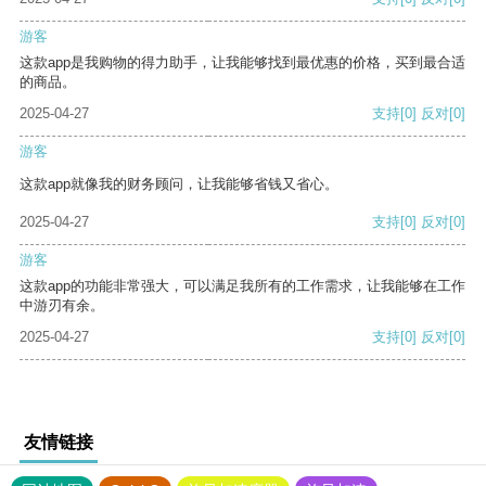
游客
这款app是我购物的得力助手，让我能够找到最优惠的价格，买到最合适
的商品。
2025-04-27
支持
[0]
反对
[0]
游客
这款app就像我的财务顾问，让我能够省钱又省心。
2025-04-27
支持
[0]
反对
[0]
游客
这款app的功能非常强大，可以满足我所有的工作需求，让我能够在工作
中游刃有余。
2025-04-27
支持
[0]
反对
[0]
友情链接