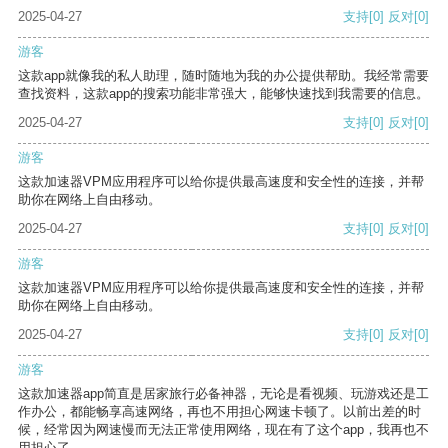
2025-04-27
支持
[0]
反对
[0]
游客
这款app就像我的私人助理，随时随地为我的办公提供帮助。我经常需要
查找资料，这款app的搜索功能非常强大，能够快速找到我需要的信息。
2025-04-27
支持
[0]
反对
[0]
游客
这款加速器VPM应用程序可以给你提供最高速度和安全性的连接，并帮
助你在网络上自由移动。
2025-04-27
支持
[0]
反对
[0]
游客
这款加速器VPM应用程序可以给你提供最高速度和安全性的连接，并帮
助你在网络上自由移动。
2025-04-27
支持
[0]
反对
[0]
游客
这款加速器app简直是居家旅行必备神器，无论是看视频、玩游戏还是工
作办公，都能畅享高速网络，再也不用担心网速卡顿了。以前出差的时
候，经常因为网速慢而无法正常使用网络，现在有了这个app，我再也不
用担心了。