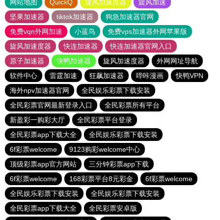
网站地图
QuickQ
旋风加速度器
旋风加速
坚果加速器
tiktok加速器
狗急加速器官网
免费vqn外网加速
小蓝鸟
免费vps加速器外网苹果版
旋风加速度器
快连加速器
快连加速器官网入口
原子加速器
快鸭加速器
旋风加速度器
外网网址导航
软件中心
雷霆加速
狂飙加速器
哔咔漫画
快鸭VPN
海外npv加速器官网
全民娱乐彩票下载安装
全民彩票官网最新登录入口
全民彩票所有平台
新盈彩一购彩大厅
全民彩票平台登录
全民彩票app下载大全
全民娱乐彩票下载安装
6f彩票welcome
9123购彩welcome中心
顶级彩票app官方网站
三分钟彩票app下载
6f彩票welcome
168彩票平台8元彩金
6f彩票welcome
全民娱乐彩票下载安装
全民娱乐彩票下载安装
全民彩票app下载大全
全民彩票安卓版