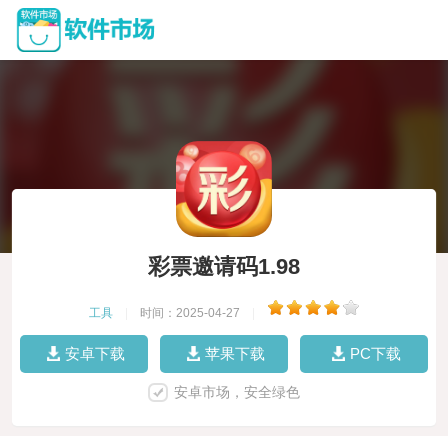
彩票邀请码1.98
工具
|
时间：2025-04-27
|
安卓下载
苹果下载
PC下载
安卓市场，安全绿色