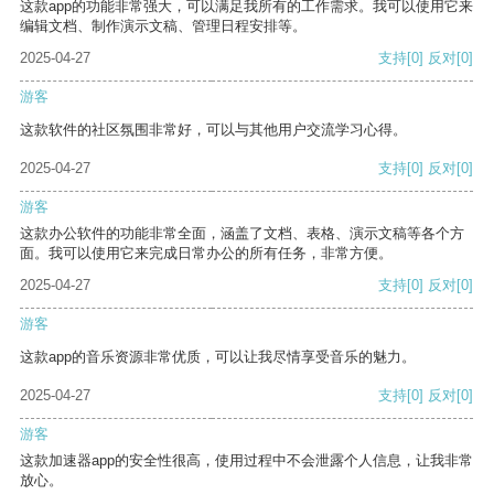
这款app的功能非常强大，可以满足我所有的工作需求。我可以使用它来
编辑文档、制作演示文稿、管理日程安排等。
2025-04-27
支持
[0]
反对
[0]
游客
这款软件的社区氛围非常好，可以与其他用户交流学习心得。
2025-04-27
支持
[0]
反对
[0]
游客
这款办公软件的功能非常全面，涵盖了文档、表格、演示文稿等各个方
面。我可以使用它来完成日常办公的所有任务，非常方便。
2025-04-27
支持
[0]
反对
[0]
游客
这款app的音乐资源非常优质，可以让我尽情享受音乐的魅力。
2025-04-27
支持
[0]
反对
[0]
游客
这款加速器app的安全性很高，使用过程中不会泄露个人信息，让我非常
放心。