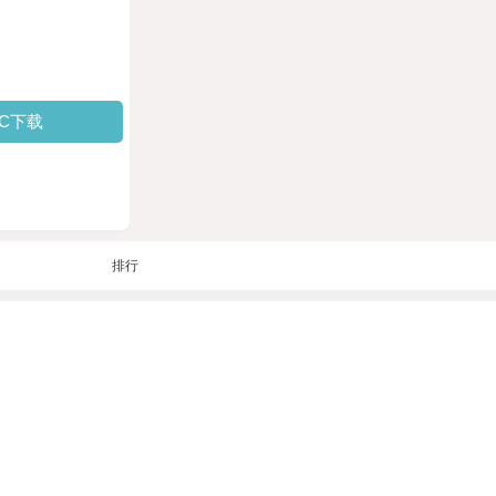
PC下载
排行