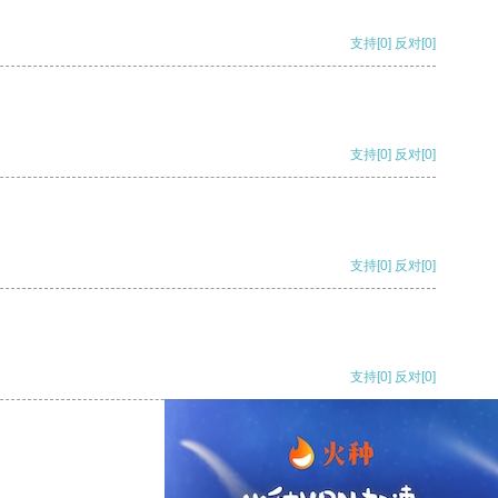
支持
[0]
反对
[0]
支持
[0]
反对
[0]
支持
[0]
反对
[0]
支持
[0]
反对
[0]
支持
[0]
反对
[0]