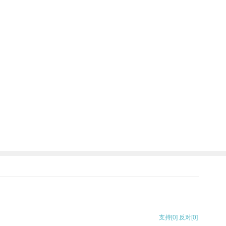
支持
[0]
反对
[0]