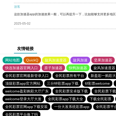
游客
这款加速器app的加速效果一般，可以再提升一下，比如能够支持更多地
2025-05-02
友情链接
网站地图
QuickQ
旋风加速度器
旋风加速
坚果加速器
快连加速器官网入口
原子加速器
快鸭加速器
旋风加速度器
全民彩票官网最新登录入口
全民彩票所有平台
新盈彩一购彩大
顶级彩票app官方网站
三分钟彩票app下载
6f彩票welcome
welcome盈彩购彩大厅广东
全民彩票安卓版下载
全民彩票下载
welcome登录大厅大发
全民彩票app下载大全
下载全民彩票
全民彩票官网app下载安装
一分大发系统彩票app
全民彩票平
全民彩票平台换了吗