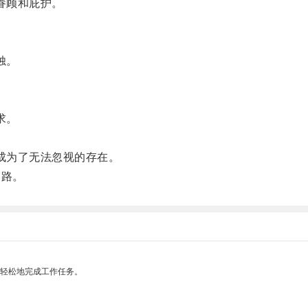
眷顾和庇护。
烛。
求。
成为了无法忽视的存在。
之路。
更轻松地完成工作任务。