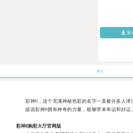
安
简介
彩神ll，这个充满神秘色彩的名字一直被许多人津
据说彩神ll拥有神奇的力量，能够带来幸运和好运
彩神ll购彩大厅官网版