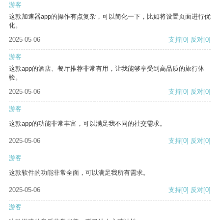
游客
这款加速器app的操作有点复杂，可以简化一下，比如将设置页面进行优
化。
2025-05-06
支持
[0]
反对
[0]
游客
这款app的酒店、餐厅推荐非常有用，让我能够享受到高品质的旅行体
验。
2025-05-06
支持
[0]
反对
[0]
游客
这款app的功能非常丰富，可以满足我不同的社交需求。
2025-05-06
支持
[0]
反对
[0]
游客
这款软件的功能非常全面，可以满足我所有需求。
2025-05-06
支持
[0]
反对
[0]
游客