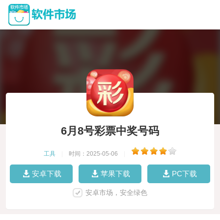
6月8号彩票中奖号码
工具
|
时间：2025-05-06
|
安卓下载
苹果下载
PC下载
安卓市场，安全绿色