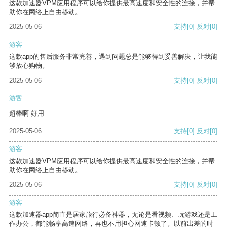
这款加速器VPM应用程序可以给你提供最高速度和安全性的连接，并帮
助你在网络上自由移动。
2025-05-06
支持
[0]
反对
[0]
游客
这款app的售后服务非常完善，遇到问题总是能够得到妥善解决，让我能
够放心购物。
2025-05-06
支持
[0]
反对
[0]
游客
超棒啊 好用
2025-05-06
支持
[0]
反对
[0]
游客
这款加速器VPM应用程序可以给你提供最高速度和安全性的连接，并帮
助你在网络上自由移动。
2025-05-06
支持
[0]
反对
[0]
游客
这款加速器app简直是居家旅行必备神器，无论是看视频、玩游戏还是工
作办公，都能畅享高速网络，再也不用担心网速卡顿了。以前出差的时