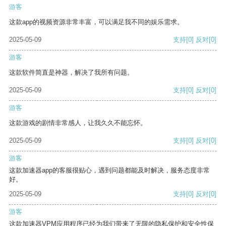
游客
这款app的视频资源非常丰富，可以满足我不同的娱乐需求。
2025-05-09
支持
[0]
反对
[0]
游客
这款软件简直是神器，解决了我所有问题。
2025-05-09
支持
[0]
反对
[0]
游客
这款游戏的剧情非常感人，让我久久不能忘怀。
2025-05-09
支持
[0]
反对
[0]
游客
这款加速器app的客服很贴心，遇到问题都能及时解决，服务态度非常
好。
2025-05-09
支持
[0]
反对
[0]
游客
这款加速器VPM应用程序已经为我们带来了无限的隐私保护和安全性保