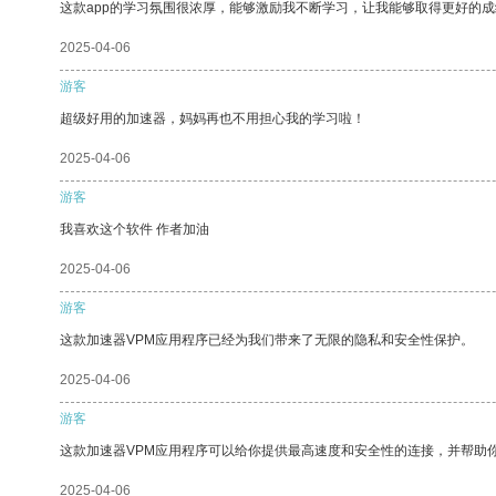
这款app的学习氛围很浓厚，能够激励我不断学习，让我能够取得更好的成
2025-04-06
游客
超级好用的加速器，妈妈再也不用担心我的学习啦！
2025-04-06
游客
我喜欢这个软件 作者加油
2025-04-06
游客
这款加速器VPM应用程序已经为我们带来了无限的隐私和安全性保护。
2025-04-06
游客
这款加速器VPM应用程序可以给你提供最高速度和安全性的连接，并帮助
2025-04-06