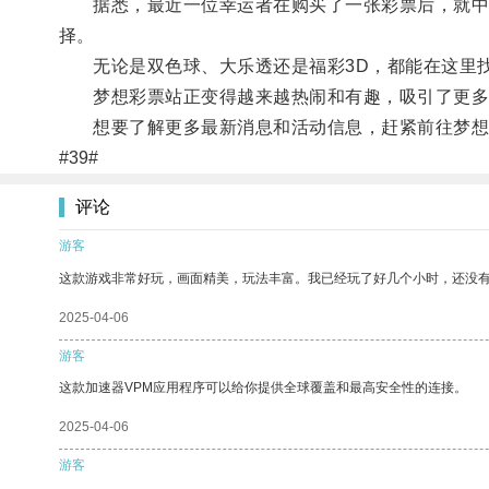
据悉，最近一位幸运者在购买了一张彩票后，就中得
择。
无论是双色球、大乐透还是福彩3D，都能在这里
梦想彩票站正变得越来越热闹和有趣，吸引了更多
想要了解更多最新消息和活动信息，赶紧前往梦想彩
#39#
评论
游客
这款游戏非常好玩，画面精美，玩法丰富。我已经玩了好几个小时，还没
2025-04-06
游客
这款加速器VPM应用程序可以给你提供全球覆盖和最高安全性的连接。
2025-04-06
游客