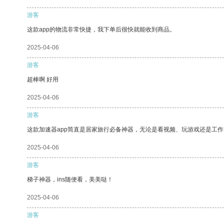
游客
这款app的物流非常快捷，我下单后很快就能收到商品。
2025-04-06
游客
超棒啊 好用
2025-04-06
游客
这款加速器app简直是居家旅行必备神器，无论是看视频、玩游戏还是工
2025-04-06
游客
梯子神器，ins随便看，美美哒！
2025-04-06
游客