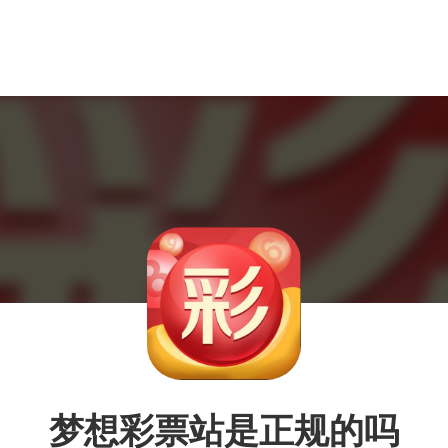
梦想彩票站是正规的吗