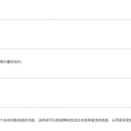
己感兴趣的知识。
一个自动切换线路的功能，这样就可以根据网络情况自动选择最优的线路，从而获得更