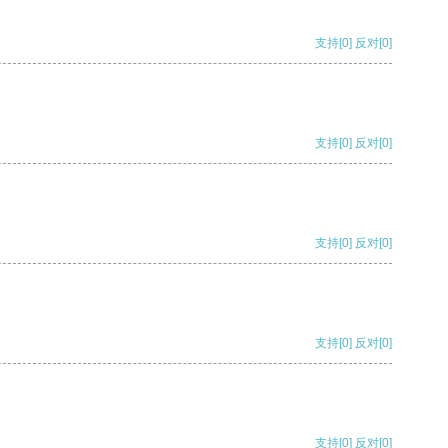
支持
[0]
反对
[0]
支持
[0]
反对
[0]
支持
[0]
反对
[0]
支持
[0]
反对
[0]
支持
[0]
反对
[0]