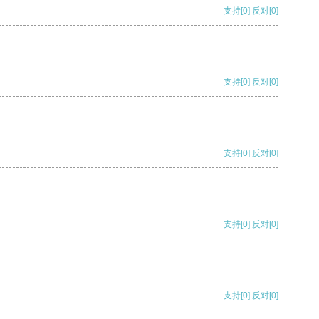
支持
[0]
反对
[0]
支持
[0]
反对
[0]
支持
[0]
反对
[0]
支持
[0]
反对
[0]
支持
[0]
反对
[0]