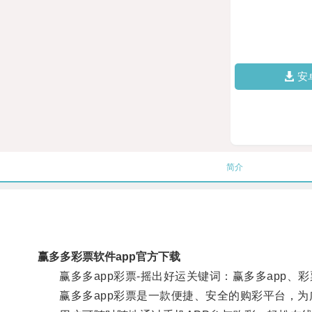
安
简介
赢多多彩票软件app官方下载
赢多多app彩票-摇出好运关键词：赢多多app、
赢多多app彩票是一款便捷、安全的购彩平台，为