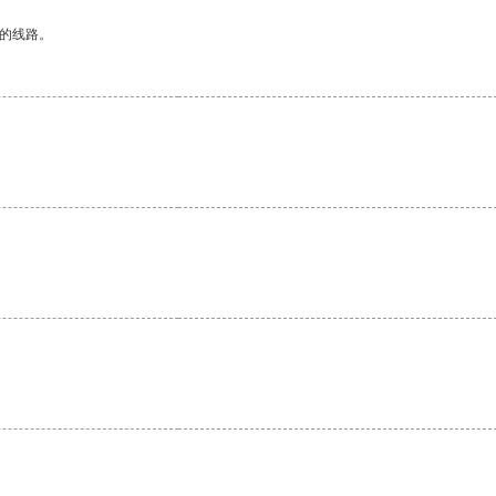
区的线路。
。