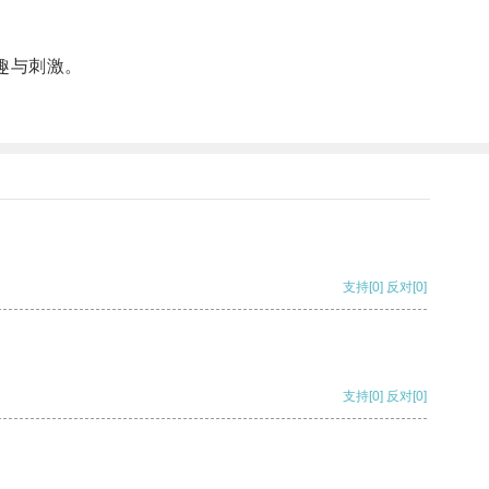
趣与刺激。
支持
[0]
反对
[0]
支持
[0]
反对
[0]