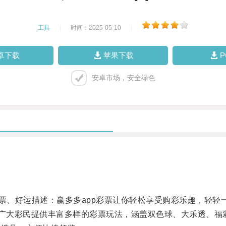
工具
|
时间：2025-05-10
|
卓下载
苹果下载
安卓市场，安全绿色
彩票、好运描述：赢多多app彩票让你轻松享受购彩乐趣，轻轻
广大彩民提供丰富多样的彩票玩法，涵盖双色球、大乐透、福彩