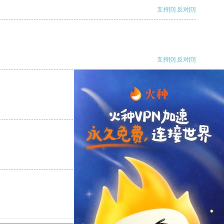
支持
[0]
反对
[0]
支持
[0]
反对
[0]
支持
[0]
反对
[0]
支持
[0]
反对
[0]