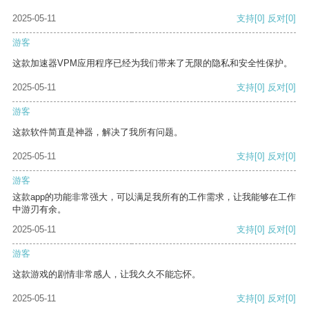
2025-05-11
支持
[0]
反对
[0]
游客
这款加速器VPM应用程序已经为我们带来了无限的隐私和安全性保护。
2025-05-11
支持
[0]
反对
[0]
游客
这款软件简直是神器，解决了我所有问题。
2025-05-11
支持
[0]
反对
[0]
游客
这款app的功能非常强大，可以满足我所有的工作需求，让我能够在工作
中游刃有余。
2025-05-11
支持
[0]
反对
[0]
游客
这款游戏的剧情非常感人，让我久久不能忘怀。
2025-05-11
支持
[0]
反对
[0]