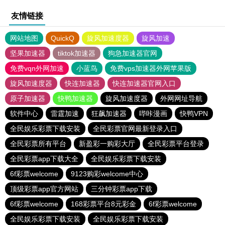
友情链接
网站地图
QuickQ
旋风加速度器
旋风加速
坚果加速器
tiktok加速器
狗急加速器官网
免费vqn外网加速
小蓝鸟
免费vps加速器外网苹果版
旋风加速度器
快连加速器
快连加速器官网入口
原子加速器
快鸭加速器
旋风加速度器
外网网址导航
软件中心
雷霆加速
狂飙加速器
哔咔漫画
快鸭VPN
全民娱乐彩票下载安装
全民彩票官网最新登录入口
全民彩票所有平台
新盈彩一购彩大厅
全民彩票平台登录
全民彩票app下载大全
全民娱乐彩票下载安装
6f彩票welcome
9123购彩welcome中心
顶级彩票app官方网站
三分钟彩票app下载
6f彩票welcome
168彩票平台8元彩金
6f彩票welcome
全民娱乐彩票下载安装
全民娱乐彩票下载安装