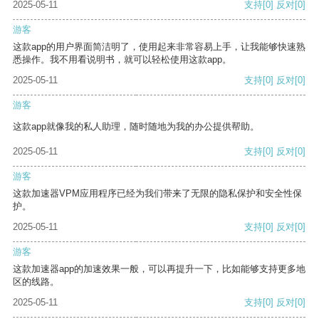
2025-05-11
支持
[0]
反对
[0]
游客
这款app的用户界面简洁明了，使用起来非常容易上手，让我能够快速熟
悉操作。我不用看说明书，就可以轻松使用这款app。
2025-05-11
支持
[0]
反对
[0]
游客
这款app就像我的私人助理，随时随地为我的办公提供帮助。
2025-05-11
支持
[0]
反对
[0]
游客
这款加速器VPM应用程序已经为我们带来了无限的隐私保护和安全性保
护。
2025-05-11
支持
[0]
反对
[0]
游客
这款加速器app的加速效果一般，可以再提升一下，比如能够支持更多地
区的线路。
2025-05-11
支持
[0]
反对
[0]