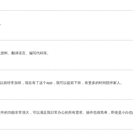
。
找资料、翻译语言、编写代码等。
我以前经常加班，现在有了这个app，我可以提前下班，有更多的时间陪伴家人。
软件的功能非常强大，可以满足我日常办公的所有需求。操作也很简单，即使是小白也