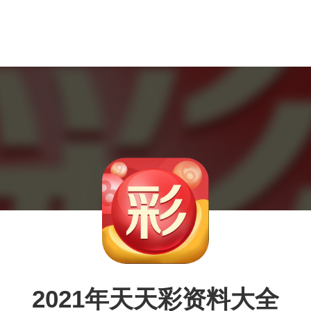
2021年天天彩资料大全