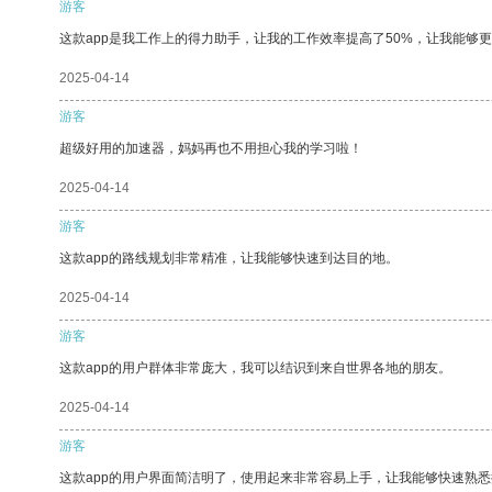
游客
这款app是我工作上的得力助手，让我的工作效率提高了50%，让我能够
2025-04-14
游客
超级好用的加速器，妈妈再也不用担心我的学习啦！
2025-04-14
游客
这款app的路线规划非常精准，让我能够快速到达目的地。
2025-04-14
游客
这款app的用户群体非常庞大，我可以结识到来自世界各地的朋友。
2025-04-14
游客
这款app的用户界面简洁明了，使用起来非常容易上手，让我能够快速熟