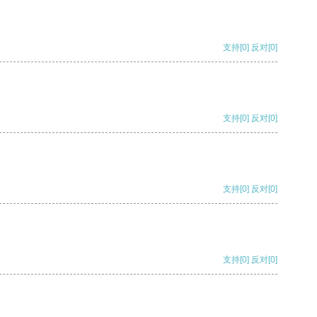
支持
[0]
反对
[0]
支持
[0]
反对
[0]
支持
[0]
反对
[0]
支持
[0]
反对
[0]