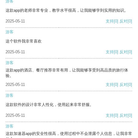
游客
这款app的老师非常专业，教学水平很高，让我能够学到实用的知识。
2025-05-11
支持
[0]
反对
[0]
游客
这个软件我非常喜欢
2025-05-11
支持
[0]
反对
[0]
游客
这款app的酒店、餐厅推荐非常有用，让我能够享受到高品质的旅行体
验。
2025-05-11
支持
[0]
反对
[0]
游客
这款软件的设计非常人性化，使用起来非常舒服。
2025-05-11
支持
[0]
反对
[0]
游客
这款加速器app的安全性很高，使用过程中不会泄露个人信息，让我非常