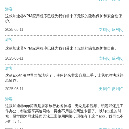
游客
这款加速器VPM应用程序已经为我们带来了无限的隐私保护和安全性保
护。
2025-05-11
支持
[0]
反对
[0]
游客
这款加速器VPM应用程序已经为我们带来了无限的隐私保护和自由。
2025-05-11
支持
[0]
反对
[0]
游客
这款app的用户界面简洁明了，使用起来非常容易上手，让我能够快速熟
悉操作。
2025-05-11
支持
[0]
反对
[0]
游客
这款加速器app简直是居家旅行必备神器，无论是看视频、玩游戏还是工
作办公，都能畅享高速网络，再也不用担心网速卡顿了。以前出差的时
候，经常因为网速慢而无法正常使用网络，现在有了这个app，我再也不
用担心了。