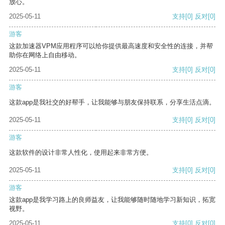
放心。
2025-05-11
支持
[0]
反对
[0]
游客
这款加速器VPM应用程序可以给你提供最高速度和安全性的连接，并帮
助你在网络上自由移动。
2025-05-11
支持
[0]
反对
[0]
游客
这款app是我社交的好帮手，让我能够与朋友保持联系，分享生活点滴。
2025-05-11
支持
[0]
反对
[0]
游客
这款软件的设计非常人性化，使用起来非常方便。
2025-05-11
支持
[0]
反对
[0]
游客
这款app是我学习路上的良师益友，让我能够随时随地学习新知识，拓宽
视野。
2025-05-11
支持
[0]
反对
[0]