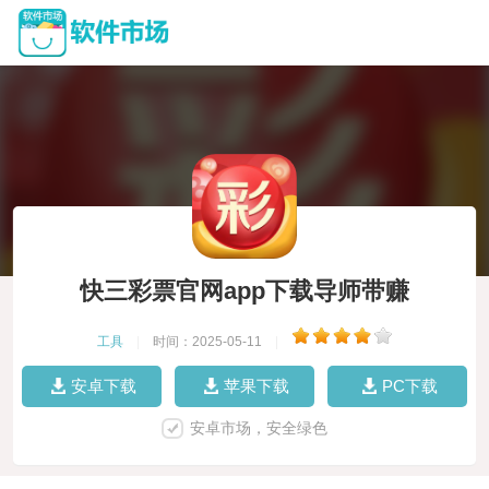
快三彩票官网app下载导师带赚
工具
|
时间：2025-05-11
|
安卓下载
苹果下载
PC下载
安卓市场，安全绿色