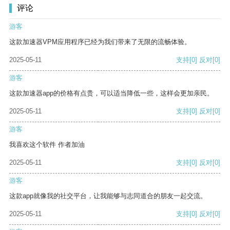
评论
游客
这款加速器VPM应用程序已经为我们带来了无限的流畅体验。
2025-05-11
支持
[0]
反对
[0]
游客
这款加速器app的价格有点贵，可以适当降低一些，这样会更加亲民。
2025-05-11
支持
[0]
反对
[0]
游客
我喜欢这个软件 作者加油
2025-05-11
支持
[0]
反对
[0]
游客
这款app就像我的社交平台，让我能够与志同道合的朋友一起交流。
2025-05-11
支持
[0]
反对
[0]