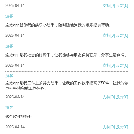
2025-04-14
支持
[0]
反对
[0]
游客
这款app就像我的娱乐小助手，随时随地为我的娱乐提供帮助。
2025-04-14
支持
[0]
反对
[0]
游客
这款app是我社交的好帮手，让我能够与朋友保持联系，分享生活点滴。
2025-04-14
支持
[0]
反对
[0]
游客
这款app是我工作上的得力助手，让我的工作效率提高了50%，让我能够
更轻松地完成工作任务。
2025-04-14
支持
[0]
反对
[0]
游客
这个软件很好用
2025-04-14
支持
[0]
反对
[0]