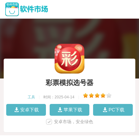
彩票模拟选号器
工具
|
时间：2025-04-14
|
安卓下载
苹果下载
PC下载
安卓市场，安全绿色