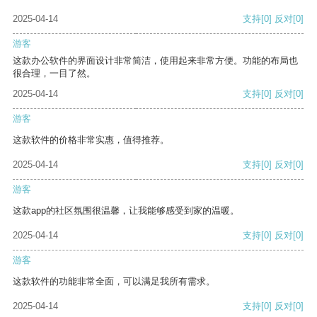
2025-04-14
支持
[0]
反对
[0]
游客
这款办公软件的界面设计非常简洁，使用起来非常方便。功能的布局也
很合理，一目了然。
2025-04-14
支持
[0]
反对
[0]
游客
这款软件的价格非常实惠，值得推荐。
2025-04-14
支持
[0]
反对
[0]
游客
这款app的社区氛围很温馨，让我能够感受到家的温暖。
2025-04-14
支持
[0]
反对
[0]
游客
这款软件的功能非常全面，可以满足我所有需求。
2025-04-14
支持
[0]
反对
[0]